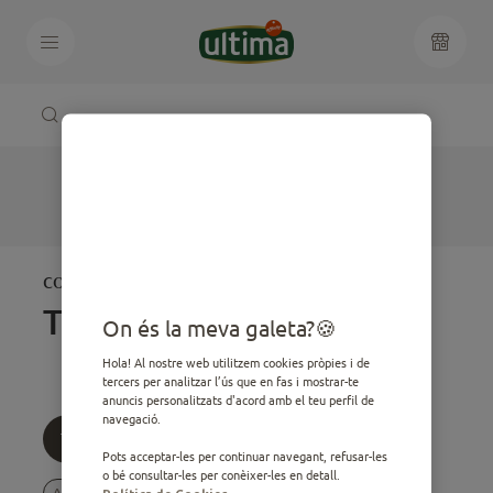
CONSELLS PER AL TEU
Tots
On és la meva galeta?
Hola! Al nostre web utilitzem cookies pròpies i de
tercers per analitzar l’ús que en fas i mostrar-te
anuncis personalitzats d'acord amb el teu perfil de
navegació.
Tots
Edat
Temàtica
Pots acceptar-les per continuar navegant, refusar-les
o bé consultar-les per conèixer-les en detall.
Adult