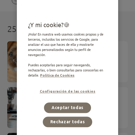
¿Y mi cookie?
25 resultados
¡Hola! En nuestra web usamos cookies propias y de
terceros, incluidos los servicios de Google, para
analizar el uso que haces de ella y mostrarte
ARTÍCULO
anuncios personalizados según tu perfil de
Mi perro no come: Causas y
navegación.
soluciones
Puedes aceptarlas para seguir navegando,
rechazarlas, o bien consultarlas para conocerlas en
Comportamiento
detalle.
Política de Cookies
Configuración de las cookies
ARTÍCULO
Cómo educar a tu perro:
métodos y pasos prácticos
Aceptar todas
Comportamiento
Rechazar todas