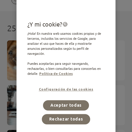
¿Y mi cookie?
25 resultados
¡Hola! En nuestra web usamos cookies propias y de
terceros, incluidos los servicios de Google, para
analizar el uso que haces de ella y mostrarte
ARTÍCULO
anuncios personalizados según tu perfil de
Mi perro no come: Causas y
navegación.
soluciones
Puedes aceptarlas para seguir navegando,
rechazarlas, o bien consultarlas para conocerlas en
Comportamiento
detalle.
Política de Cookies
Configuración de las cookies
ARTÍCULO
Cómo educar a tu perro:
métodos y pasos prácticos
Aceptar todas
Comportamiento
Rechazar todas