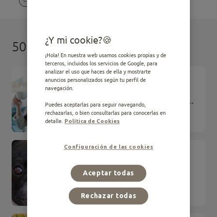
¿Y mi cookie?
50 resultados
¡Hola! En nuestra web usamos cookies propias y de
terceros, incluidos los servicios de Google, para
analizar el uso que haces de ella y mostrarte
ARTÍCULO
anuncios personalizados según tu perfil de
Todas las razas de perros
navegación.
pequeños: una guía completa
Puedes aceptarlas para seguir navegando,
para identificarlos
rechazarlas, o bien consultarlas para conocerlas en
Cuidado
detalle.
Política de Cookies
Configuración de las cookies
ARTÍCULO
Cuidados especiales para
perros pequeños
Aceptar todas
Cuidado
Rechazar todas