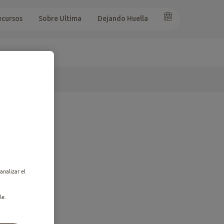
ecursos
Sobre Ultima
Dejando Huella
analizar el
le.