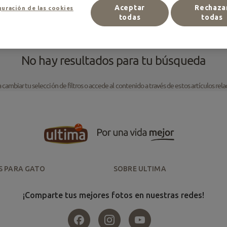
Aceptar
Rechaza
uración de las cookies
todas
todas
No hay resultados para tu búsqueda
 cambiar tu selección de filtros o accede al contenido a través de estos artículos rel
S PARA GATO
SOBRE ULTIMA
¡Comparte tus mejores fotos en nuestras redes!