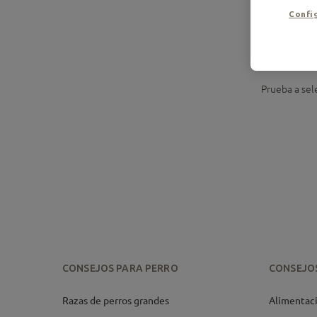
Config
Prueba a sele
CONSEJOS PARA PERRO
CONSEJO
Razas de perros grandes
Alimentaci