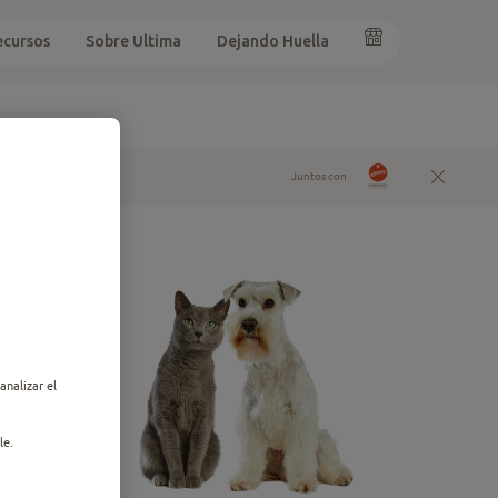
ecursos
Sobre Ultima
Dejando Huella
Juntos con
analizar el
le.