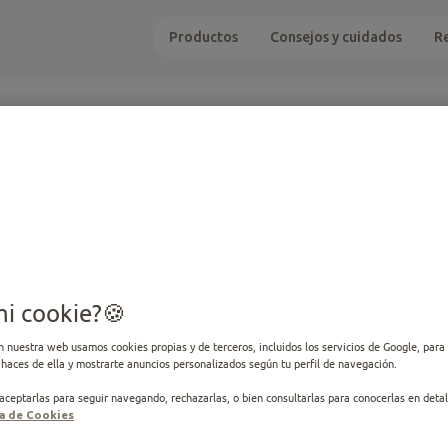
Productos
Consejos y cuidados
R
PRODUCTOS PARA TU
mi cookie?
Perro o Gato
n nuestra web usamos cookies propias y de terceros, incluidos los servicios de Google, para 
haces de ella y mostrarte anuncios personalizados según tu perfil de navegación.
ceptarlas para seguir navegando, rechazarlas, o bien consultarlas para conocerlas en detal
ca de Cookies