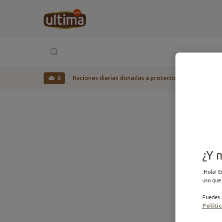
0
Raciones diarias donadas a protectoras desde 2023
¿Y 
¡Hola! E
uso que 
Puedes a
Políti