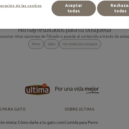
Aceptar
Rechaza
uración de las cookies
todas
todas
No hay resultados para tu búsqueda
ccionar otras opciones de filtrado o accede al contenido a través de esta
Perro
Gato
Ver todos los consejos
S PARA GATO
SOBRE ULTIMA
ón mixta: Cómo darle a tu gato comida h
Comida para Perro