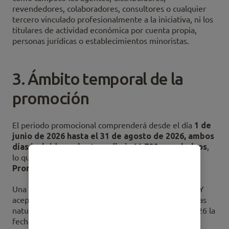
revendedores, colaboradores, consultores o cualquier
tercero vinculado profesionalmente a la iniciativa, ni los
titulares de actividad económica por cuenta propia,
personas jurídicas o establecimientos minoristas.
3. Ámbito temporal de la
promoción
El periodo promocional comprenderá desde el día
1 de
junio de 2026 hasta el 31 de agosto de 2026, ambos
días incluidos, o hasta redimir 11.700 reembolsos
,
lo que ocurra antes (en adelante, el “
Periodo
Promocional”
).
Una vez finalizado el Periodo Promocional, AFFINITY
aceptará solicitudes de reembolso durante los 10 días
naturales posteriores, siendo el 10 de agosto de 2026 la
fecha límite para solicitarlo.