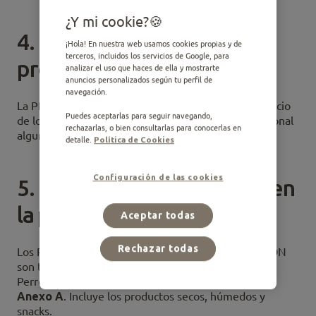
¿Y mi cookie?
4. Carácter gratuito de la
¡Hola! En nuestra web usamos cookies propias y de
terceros, incluidos los servicios de Google, para
promoción
analizar el uso que haces de ella y mostrarte
anuncios personalizados según tu perfil de
navegación.
La PROMOCIÓN no implicará un incremento del precio
Puedes aceptarlas para seguir navegando,
de los Productos que se promocionan, ni pago adicional
rechazarlas, o bien consultarlas para conocerlas en
alguno para el consumidor.
detalle.
Política de Cookies
Configuración de las cookies
5. Los productos incluidos en
la promoción
Aceptar todas
Rechazar todas
Los Productos cubiertos por la presente PROMOCIÓN
son todos los que forman parte de la gama Ultima
Perro, conforme al listado completo recogido en el
Anexo A
. Incluye los productos secos, húmedos y
snacks.