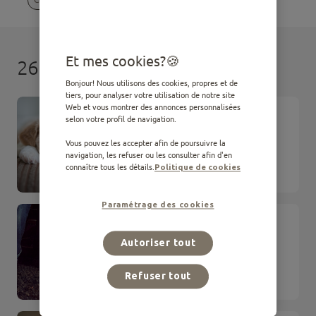
Et mes cookies?
26 résultats
Bonjour! Nous utilisons des cookies, propres et de
tiers, pour analyser votre utilisation de notre site
Web et vous montrer des annonces personnalisées
ARTICLE
selon votre profil de navigation.
Conseils pour les premiers
jours du chiot
Vous pouvez les accepter afin de poursuivre la
navigation, les refuser ou les consulter afin d'en
connaître tous les détails.
Politique de cookies
Comportement
Paramétrage des cookies
ARTICLE
Musique pour chien et chat
Autoriser tout
Refuser tout
Comportement