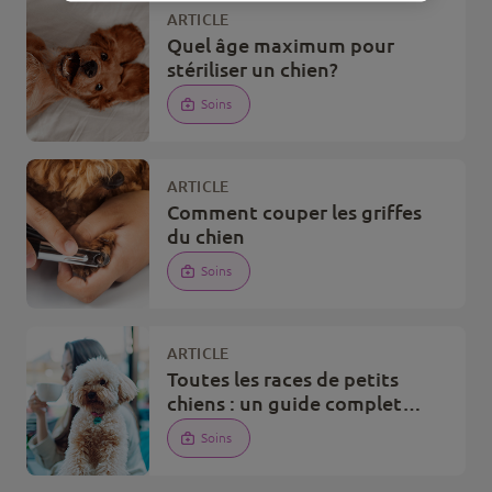
ARTICLE
Quel âge maximum pour
stériliser un chien?
Soins
ARTICLE
Comment couper les griffes
du chien
Soins
ARTICLE
Toutes les races de petits
chiens : un guide complet
pour les identifier
Soins