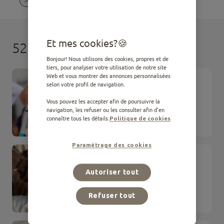
Et mes cookies?
52 résultats
Bonjour! Nous utilisons des cookies, propres et de
tiers, pour analyser votre utilisation de notre site
Web et vous montrer des annonces personnalisées
ARTICLE
selon votre profil de navigation.
Vaccins du chien : le bon
calendrier
Vous pouvez les accepter afin de poursuivre la
navigation, les refuser ou les consulter afin d'en
connaître tous les détails.
Politique de cookies
Soins
Paramétrage des cookies
ARTICLE
Combien de temps dure la
Autoriser tout
gestation d'une chienne ?
Étapes et soins
Refuser tout
Soins