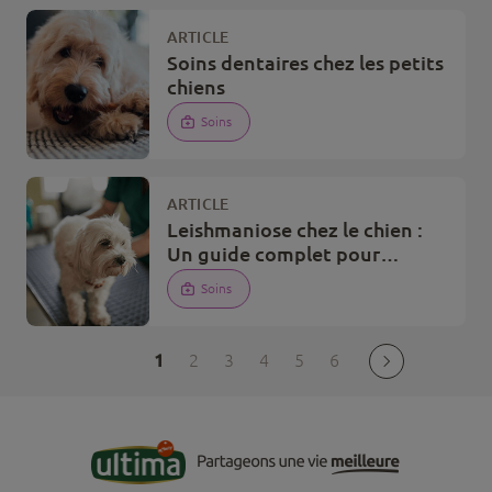
ARTICLE
Soins dentaires chez les petits
chiens
Soins
ARTICLE
Leishmaniose chez le chien :
Un guide complet pour
protéger votre animal
Soins
1
2
3
4
5
6