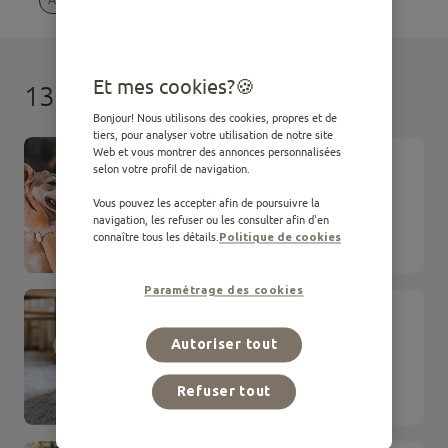
Et mes cookies?
13 résultats
Bonjour! Nous utilisons des cookies, propres et de
tiers, pour analyser votre utilisation de notre site
Web et vous montrer des annonces personnalisées
ARTICLE
selon votre profil de navigation.
Adopter un chien adulte : à
quoi s’attendre
Vous pouvez les accepter afin de poursuivre la
navigation, les refuser ou les consulter afin d'en
connaître tous les détails.
Politique de cookies
Adoption
Paramétrage des cookies
ARTICLE
Gérer l’arrivée d’un chien ou
Autoriser tout
chiot chez vous
Refuser tout
Adoption