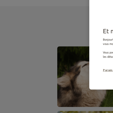
Et 
Bonjour!
vous mon
Vous pou
les détai
Param