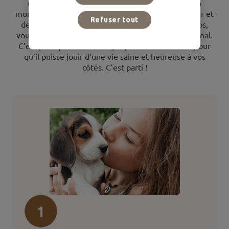
merveilleuse aventure ! Adopter un chiot est un
moment magnifique qui vous apportera du bonheur et
Refuser tout
des expériences inoubliables mais en même temps,
vous devrez être attentif aux besoins de votre animal.
C’est pourquoi nous vous proposons 10 conseils pour
qu’il puisse jouir d’une vie saine et heureuse à vos
côtés. C’est parti !