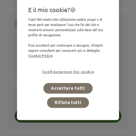
E il mio cookie?
Ciao! Nel nostro sito utilizziamo cookie propri e di
Gatto
terze parti per analizzare l'uso che fai del sito e
mostrarti annunci personalizzati sulla base del tuo
profilo di navigazione.
Puoi accettarli per continuare a navigare, rifiutarli
oppure consultarli per conoscerli più in dettaglio.
Cookie Policy
Configurazione dei cookie
Junior
Alimento Secco
Not-Sterilized
Accettare tutti
Junior con Pollo
0,44 KG
Rifiuta tutti
Acquista