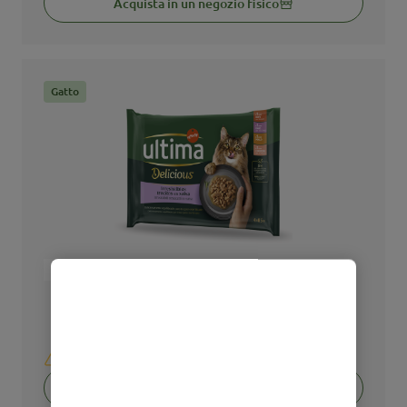
Acquista in un negozio fisico
Gatto
Adulto
Alimento Umido
Sterilizzato
Fit & Delicious selezione di terra
0,34 KG
Non disponibile per l’acquisto online
Acquista in un negozio fisico