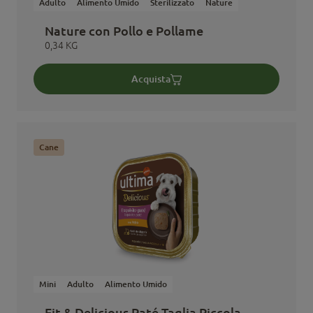
Adulto
Alimento Umido
Sterilizzato
Nature
Nature con Pollo e Pollame
0,34 KG
Acquista
Cane
Mini
Adulto
Alimento Umido
Fit & Delicious Paté Taglia Piccola