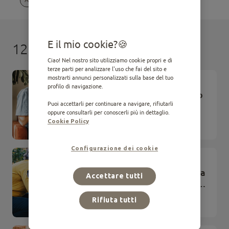
E il mio cookie?
12 risultati
Ciao! Nel nostro sito utilizziamo cookie propri e di
terze parti per analizzare l'uso che fai del sito e
mostrarti annunci personalizzati sulla base del tuo
ARTICLE
profilo di navigazione.
Raccomandazioni per l'arrivo
del tuo cane in casa
Puoi accettarli per continuare a navigare, rifiutarli
oppure consultarli per conoscerli più in dettaglio.
Cookie Policy
Adozione
Configurazione dei cookie
ARTICLE
Adottare un cane senior: cosa
Accettare tutti
aspettarsi e come offrirgli una
casa sicura
Rifiuta tutti
Adozione