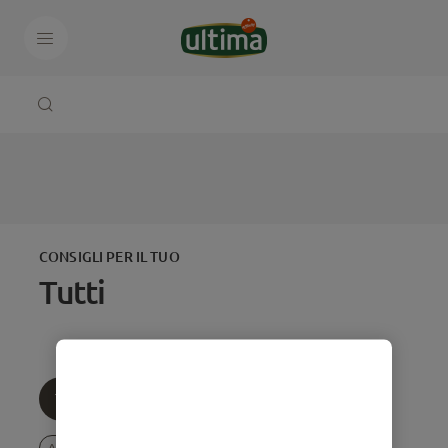
CONSIGLI PER IL TUO
Tutti
Tutti
Età
Tematica
Adozione