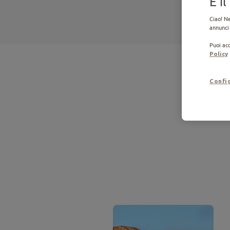
E i
Ciao! Ne
annunci 
Puoi acc
Policy
Confi