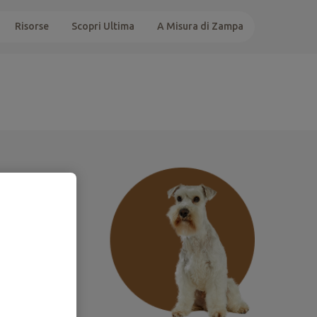
Risorse
Scopri Ultima
A Misura di Zampa