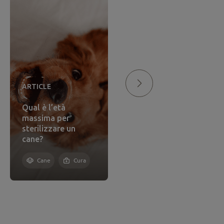
ARTICLE
ARTICLE
Cani e gatti
ipoallergenici:
Qual è l’età
esistono davvero le
massima per
razze
sterilizzare un
ipoallergeniche?
cane?
Cane e
Comprensi
o
Cane
Cura
Gatto