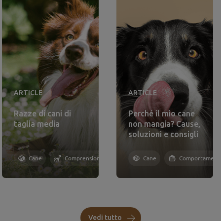
ARTICLE
ARTICLE
Razze di cani di
Perché il mio cane
taglia media
non mangia? Cause,
soluzioni e consigli
Cane
Comprensione
Cane
Comportament
Vedi tutto