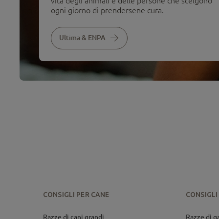
vita degli animali e delle persone che scelgono
ogni giorno di prendersene cura.
Ultima & ENPA
CONSIGLI PER CANE
CONSIGLI
Razze di cani grandi
Razze di g