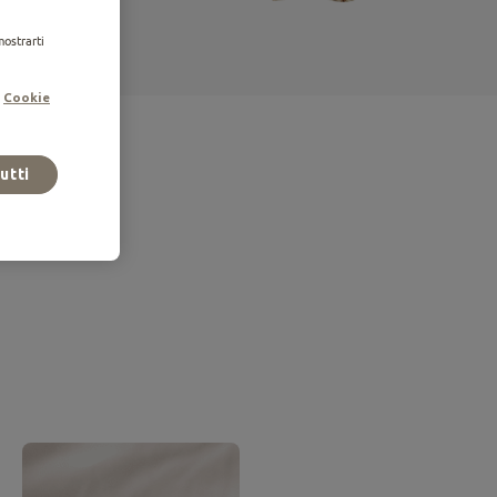
mostrarti
.
Cookie
tutti