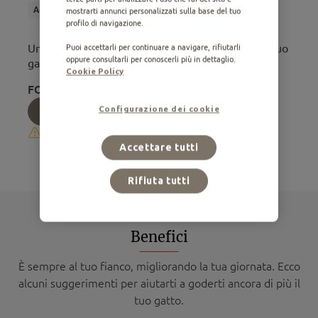
Adulto
Alimento Umido
Sterilizzato
mostrarti annunci personalizzati sulla base del tuo
profilo di navigazione.
Una deliziosa ricetta preparata per il piacere del tuo
Puoi accettarli per continuare a navigare, rifiutarli
oppure consultarli per conoscerli più in dettaglio.
gatto
Cookie Policy
FORMATI DISPONIBILI:
Configurazione dei cookie
0,34 Kg
Non disponibile per l’acquisto online
Accettare tutti
Rifiuta tutti
Benefici
È sempre al tuo fianco, migliorando la tua giornata. Ecco
alcuni suggerimenti per aiutarti a goderti ancora di più il
tuo gatto.