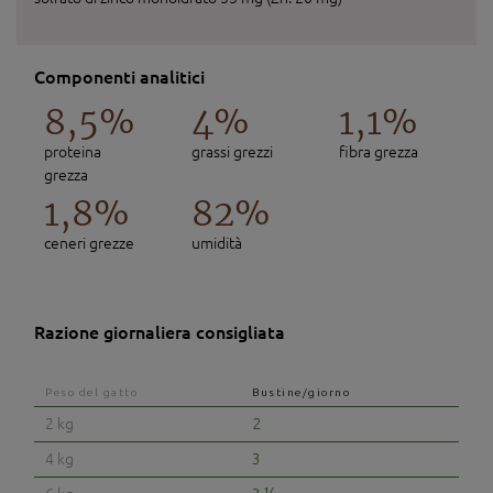
Componenti analitici
8,5%
4%
1,1%
proteina
grassi grezzi
fibra grezza
grezza
1,8%
82%
ceneri grezze
umidità
Razione giornaliera consigliata
Peso del gatto
Bustine/giorno
2 kg
2
4 kg
3