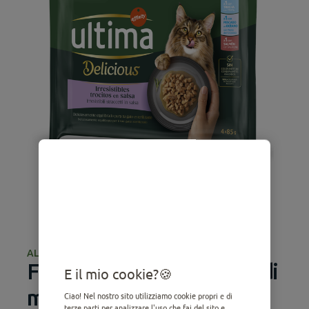
ALIMENTO UMIDO
Fit & Delicious selezione di
E il mio cookie?
mare
Ciao! Nel nostro sito utilizziamo cookie propri e di
terze parti per analizzare l'uso che fai del sito e