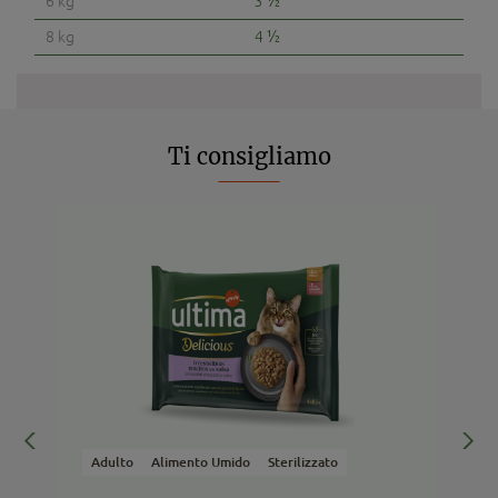
6 kg
3 ½
8 kg
4 ½
Ti consigliamo
Adulto
Alimento Umido
Sterilizzato
A