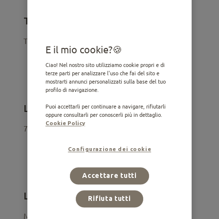
Tipo di cane
Taglia grande
E il mio cookie?
Ciao! Nel nostro sito utilizziamo cookie propri e di
terze parti per analizzare l'uso che fai del sito e
mostrarti annunci personalizzati sulla base del tuo
profilo di navigazione.
Longevità
Puoi accettarli per continuare a navigare, rifiutarli
oppure consultarli per conoscerli più in dettaglio.
Cookie Policy
7-10 anni
Configurazione dei cookie
Accettare tutti
Livello di attività
Rifiuta tutti
Moderato