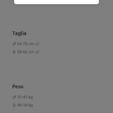
Taglia
64-70 cm +/-
58-66 cm +/-
Peso
35-45 kg
40-50 kg