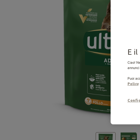
E i
Ciao! Ne
annunci 
Puoi acc
Policy
Confi