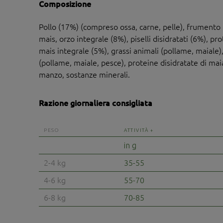
Composizione
Pollo (17%) (compreso ossa, carne, pelle), frumento 
mais, orzo integrale (8%), piselli disidratati (6%), pr
mais integrale (5%), grassi animali (pollame, maiale),
(pollame, maiale, pesce), proteine disidratate di maia
manzo, sostanze minerali.
Razione giornaliera consigliata
PESO
ATTIVITÀ +
in g
2-4 kg
35-55
4-6 kg
55-70
6-8 kg
70-85