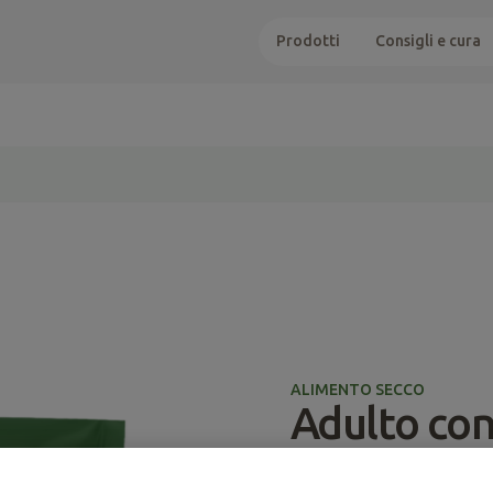
Prodotti
Consigli e cura
ALIMENTO SECCO
Adulto con
Adulto
Alimento Secco
No