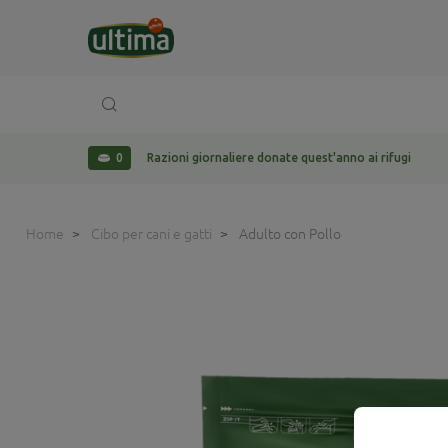
0
Razioni giornaliere donate quest'anno ai rifugi
Home
Cibo per cani e gatti
Adulto con Pollo