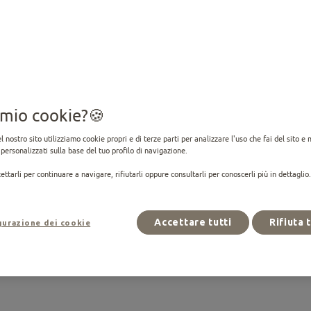
Una buona salute inizia d
nostri veterinari nutrizion
alle loro esigenze nutrizio
Leggi di più
FORMATI DISPONIBILI:
0,44 Kg
0,80 Kg
l mio cookie?
Acquista
l nostro sito utilizziamo cookie propri e di terze parti per analizzare l'uso che fai del sito e 
personalizzati sulla base del tuo profilo di navigazione.
ettarli per continuare a navigare, rifiutarli oppure consultarli per conoscerli più in dettaglio
Accettare tutti
Rifiuta 
gurazione dei cookie