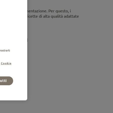
a una buona alimentazione. Per questo, i
isti sviluppano ricette di alta qualità adattate
n...
7,50 Kg
mostrarti
.
Cookie
tutti