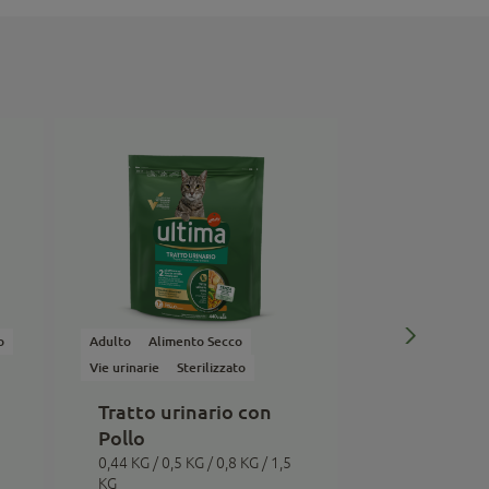
o
Adulto
Alimento Secco
Adulto
Alimen
Vie urinarie
Sterilizzato
Not-Sterilized
Tratto urinario con
Appetito d
Pollo
con Pollo
0,44 KG / 0,5 KG / 0,8 KG / 1,5
0,44 KG
KG