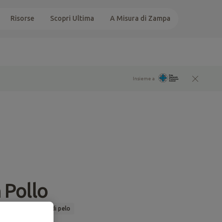
Risorse
Scopri Ultima
A Misura di Zampa
Insieme a
 Pollo
t-Sterilized
Boli di pelo