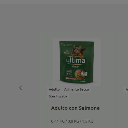
o Secco
Adulto
Alimento Secco
A
Sterilizzato
fficile
Adulto con Salmone
0,44 KG / 0,8 KG / 1,5 KG