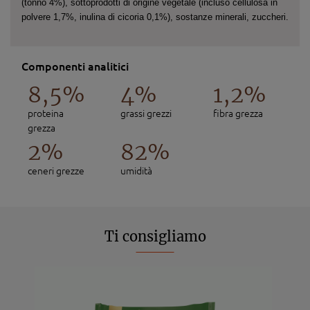
(tonno 4%), sottoprodotti di origine vegetale (incluso cellulosa in
polvere 1,7%, inulina di cicoria 0,1%), sostanze minerali, zuccheri.
Componenti analitici
8,5%
4%
1,2%
proteina
grassi grezzi
fibra grezza
grezza
2%
82%
ceneri grezze
umidità
Ti consigliamo