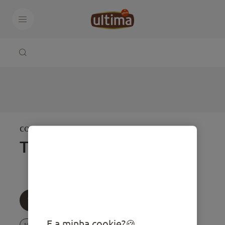
CONSELHOS PARA O SEU
Todos
Todos
Idade
Temática
E a minha cookie?
Nutrição