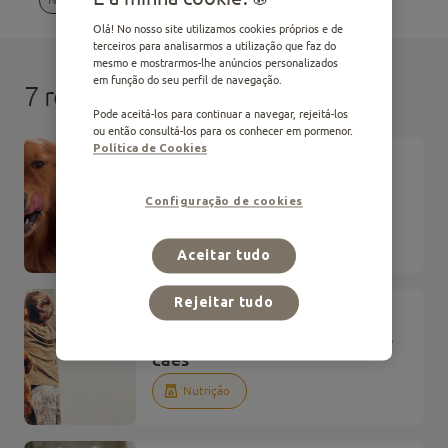
Olá! No nosso site utilizamos cookies próprios e de
terceiros para analisarmos a utilização que faz do
mesmo e mostrarmos-lhe anúncios personalizados
em função do seu perfil de navegação.
7 resultados
Pode aceitá-los para continuar a navegar, rejeitá-los
ou então consultá-los para os conhecer em pormenor.
Política de Cookies
ARTICLE
Quantas vezes come um cão
Configuração de cookies
por dia?
Nutrição
Aceitar tudo
Rejeitar tudo
ARTICLE
Os 9 alimentos proibidos aos
cães
Nutrição