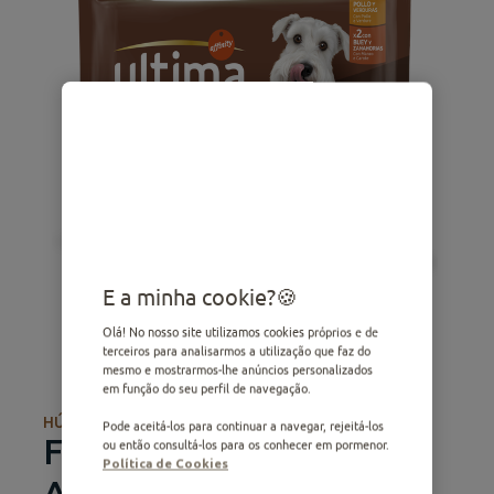
E a minha cookie?
Olá! No nosso site utilizamos cookies próprios e de
terceiros para analisarmos a utilização que faz do
mesmo e mostrarmos-lhe anúncios personalizados
em função do seu perfil de navegação.
HÚMIDA
Pode aceitá-los para continuar a navegar, rejeitá-los
Fit & Delicious Pequeno
ou então consultá-los para os conhecer em pormenor.
Política de Cookies
Adulto com Frango and