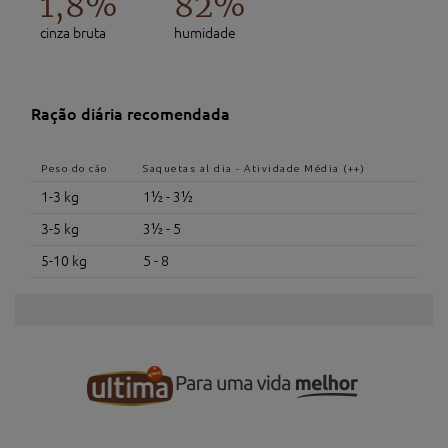
1,8%
82%
cinza bruta
humidade
Ração diária recomendada
Peso do cão
Saquetas al dia - Atividade Média (++)
1-3 kg
1½ - 3½
3-5 kg
3½ - 5
5-10 kg
5 - 8