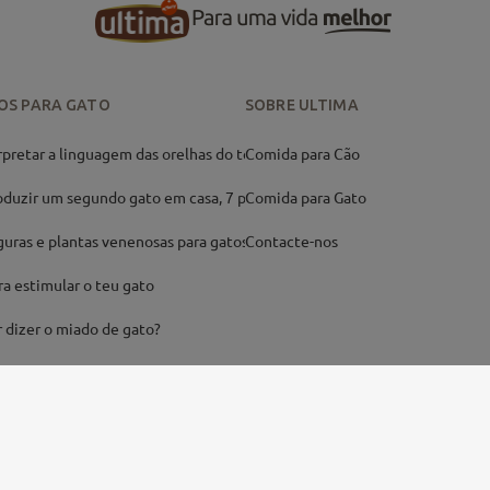
OS PARA GATO
SOBRE ULTIMA
rpretar a linguagem das orelhas do teu
Comida para Cão
duzir um segundo gato em casa, 7 passos
Comida para Gato
guras e plantas venenosas para gatos
Contacte-nos
ra estimular o teu gato
 dizer o miado de gato?