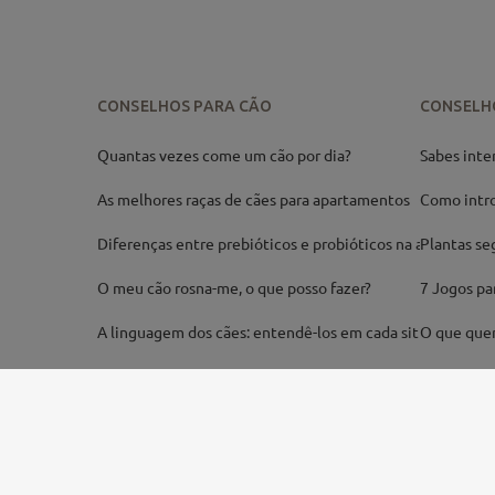
CONSELHOS PARA CÃO
CONSELH
Quantas vezes come um cão por dia?
Sabes inte
As melhores raças de cães para apartamentos
Como intro
Diferenças entre prebióticos e probióticos na ali
Plantas se
O meu cão rosna-me, o que posso fazer?
7 Jogos pa
A linguagem dos cães: entendê-los em cada situaçã
O que quer
País