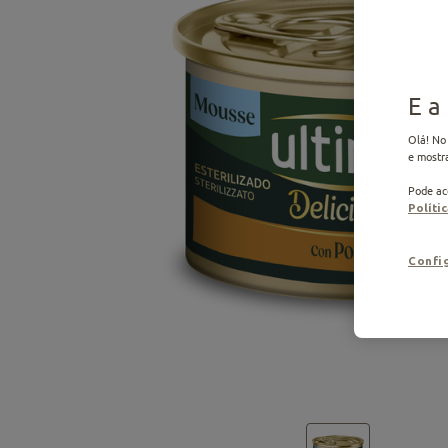
E a
Olá! No 
e mostr
Pode ace
Políti
Confi