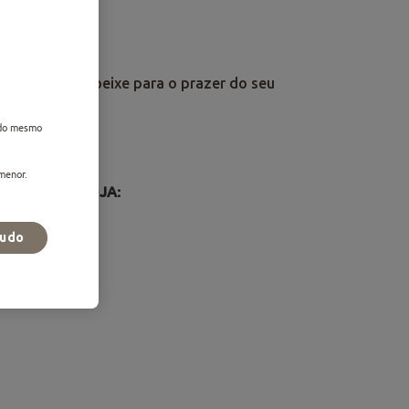
o
laborada com peixe para o prazer do seu
z do mesmo
S:
rmenor.
ILIDADE NA LOJA:
pra online
tudo