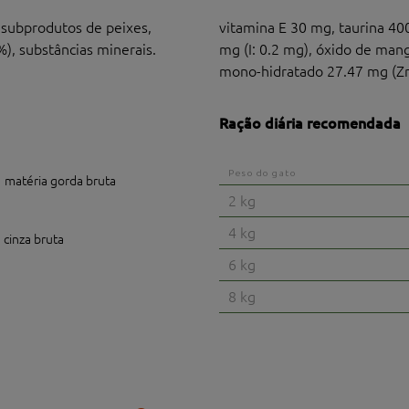
 subprodutos de peixes,
vitamina E 30 mg, taurina 400
), substâncias minerais.
mg (I: 0.2 mg), óxido de mang
mono-hidratado 27.47 mg (Z
Ração diária recomendada
Peso do gato
matéria gorda bruta
2 kg
4 kg
cinza bruta
6 kg
8 kg