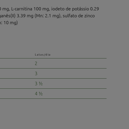
 mg, L-carnitina 100 mg, iodeto de potássio 0.29
anês(II) 3.39 mg (Mn: 2.1 mg), sulfato de zinco
n: 10 mg)
Latas/dia
2
3
3 ½
4 ½