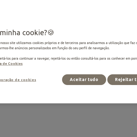
Adulto
Húmida
Esterilizad
Uma deliciosa receita e
 minha cookie?
gato
nosso site utilizamos cookies próprios e de terceiros para analisarmos a utilização que fa
FORMATOS DISPONÍVEI
armos-lhe anúncios personalizados em função do seu perfil de navegação.
0,09 Kg
itá-los para continuar a navegar, rejeitá-los ou então consultá-los para os conhecer em po
VERIFIQUE A DISPONIB
ca de Cookies
Selecionar loja
Não disponível para com
Aceitar tudo
Rejeitar 
guração de cookies