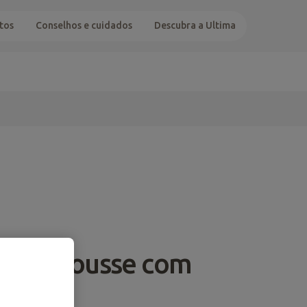
tos
Conselhos e cuidados
Descubra a Ultima
cious Mousse com