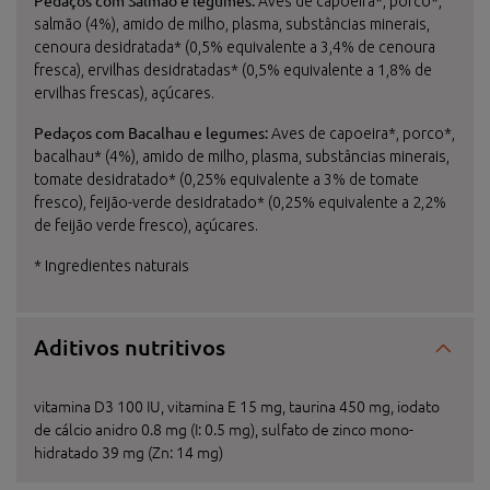
Pedaços com Salmão e legumes:
Aves de capoeira*, porco*,
salmão (4%), amido de milho, plasma, substâncias minerais,
cenoura desidratada* (0,5% equivalente a 3,4% de cenoura
fresca), ervilhas desidratadas* (0,5% equivalente a 1,8% de
ervilhas frescas), açúcares.
Pedaços com Bacalhau e legumes:
Aves de capoeira*, porco*,
bacalhau* (4%), amido de milho, plasma, substâncias minerais,
tomate desidratado* (0,25% equivalente a 3% de tomate
fresco), feijão-verde desidratado* (0,25% equivalente a 2,2%
de feijão verde fresco), açúcares.
* Ingredientes naturais
Aditivos nutritivos
vitamina D3 100 IU, vitamina E 15 mg, taurina 450 mg, iodato
de cálcio anidro 0.8 mg (I: 0.5 mg), sulfato de zinco mono-
hidratado 39 mg (Zn: 14 mg)