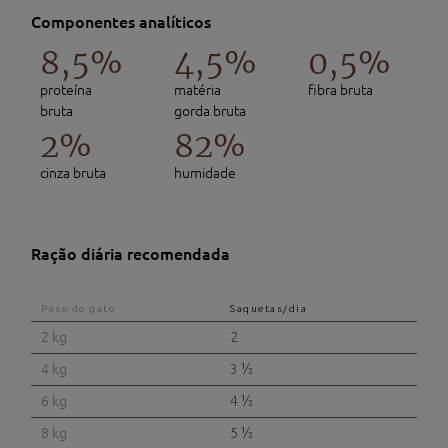
Componentes analíticos
8,5%
4,5%
0,5%
proteína
matéria
fibra bruta
bruta
gorda bruta
2%
82%
cinza bruta
humidade
Ração diária recomendada
Peso do gato
Saquetas/dia
2 kg
2
4 kg
3 ½
6 kg
4 ½
8 kg
5 ½