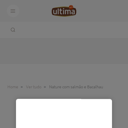
Home
Ver tudo
Nature com salmão e Bacalhau