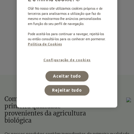
Olá! No nosso site utilizamos cookies próprios e de
terceiros para analisarmos a utilização que faz do
mesmo e mostrarmos-lhe anúncios personalizados
em função do seu perfil de navegação.
Pode aceitá-los para continuar a navegar, rejeitá-los
ou então consultá-los para os conhecer em pormenor.
Política de Cookies
Gama BIO
Configuração de cookies
Aceitar tudo
Rejeitar tudo
Com ingredientes de
primeira qualidade
provenientes da agricultura
biológica
Os nossos produtos contêm ingredientes de primeira qualidade