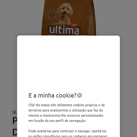
E a minha cookie?
Olá! No nosso site utilizamos cookies próprios e de
terceiros para analisarmos a utilização que faz do
SECA
mesmo e mostrarmos-lhe anúncios personalizados
Pequeno Bem-estar
em função do seu perfil de navegação.
Digestivo com Salmão
Pode aceitá-los para continuar a navegar, rejeitá-los
ou então consultá-los para os conhecer em pormenor.