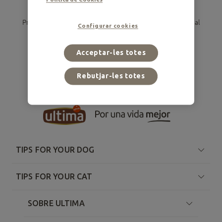
No hi ha resultats per a la teva cerca
Prova a seleccionar altres opcions de filtratge o accedeix al
Configurar cookies
contingut a través d'aquestes suggerències.
Gos
Gat
Veure tots el consells
Acceptar-les totes
Rebutjar-les totes
TIPS FOR YOUR DOG
TIPS FOR YOUR CAT
SOBRE ULTIMA