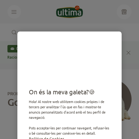
Juntos con
0
Raciones diarias donadas a protectoras desde 2023
On és la meva galeta?
PRODUCTES PER AL TEU
Gos o Gat
Hola! Al nostre web utilitzem cookies pròpies i de
tercers per analitzar l’ús que en fas i mostrar-te
anuncis personalitzats d'acord amb el teu perfil de
navegació.
Pots acceptar-les per continuar navegant, refusar-les
o bé consultar-les per conèixer-les en detall.
Política de Cookies