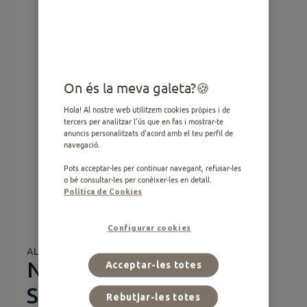
On és la meva galeta?
Hola! Al nostre web utilitzem cookies pròpies i de
tercers per analitzar l’ús que en fas i mostrar-te
anuncis personalitzats d'acord amb el teu perfil de
navegació.
Pots acceptar-les per continuar navegant, refusar-les
o bé consultar-les per conèixer-les en detall.
Política de Cookies
Configurar cookies
ALIMENTACIÓ SEC
Nature Esterilitzats amb
Acceptar-les totes
Salmó
Rebutjar-les totes