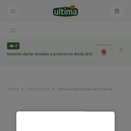
Juntos con
0
Raciones diarias donadas a protectoras desde 2023
Home
Veure-ho tot
Nature Esterilitzats amb Salmó