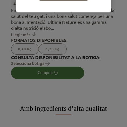
Adult
Alimentació sec
Esterilitzats
Nature
En Ultima sabem l'important que és tenir cura de la
salut del teu gat, i una bona salut comença per una
bona alimentació. Ultima Nature és una gamma
d'alta nutrició elabo...
Llegir més
FORMATOS DISPONIBLES:
0,40 Kg
1,25 Kg
CONSULTA DISPONIBILITAT A LA BOTIGA:
Selecciona botiga
Comprar
Amb ingredients d'alta qualitat