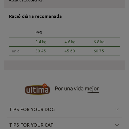
Ració diària recomanada
PES
2-4 kg
4-6 kg
6-8 kg
en g
30-45
45-60
60-75
TIPS FOR YOUR DOG
TIPS FOR YOUR CAT