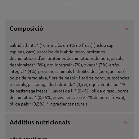
Composició
Salmó atlàntic* (16%, inclòs un 4% de fresc) (inclou cap,
espines, carn), proteïna de blat de moro, proteïnes
deshidratades d'au, proteïnes deshidratades de porc, pèsols
deshidratats* (8%), ordi integral* (7%), civada* (7%), arròs
integral* (4%), proteïnes animals hidrolitzades (porc, au, peix),
polpa de remolatxa, fibra de pèsol*, llard de porc*, substàncies
minerals, pastanaga deshidratada* (0,5%, equivalent a un 4%
de pastanaga fresca ), llavors de lli* (0,4%), oli de girasol, poma
deshidratada* (0,35%, equivalent a un 2,2% de poma fresca),
oli de peix* (0,2%), * Ingredients naturals
Additius nutricionals
Additius zootècnics: