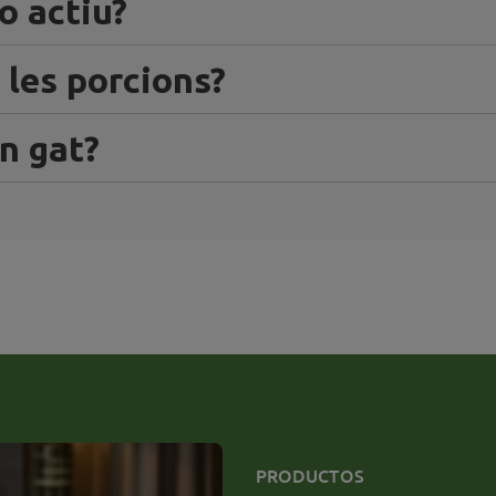
o actiu?
 les porcions?
un gat?
PRODUCTOS