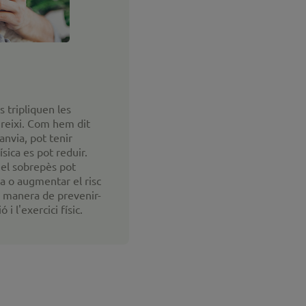
s tripliquen les
ngreixi. Com hem dit
nvia, pot tenir
ísica es pot reduir.
el sobrepès pot
da o augmentar el risc
or manera de prevenir-
i l'exercici físic.