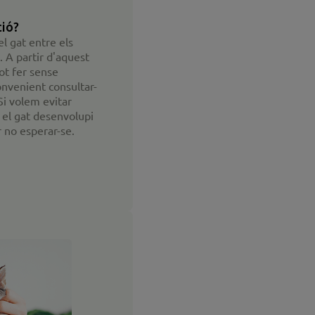
ció?
el gat entre els
. A partir d'aquest
ot fer sense
nvenient consultar-
Si volem evitar
 el gat desenvolupi
r no esperar-se.