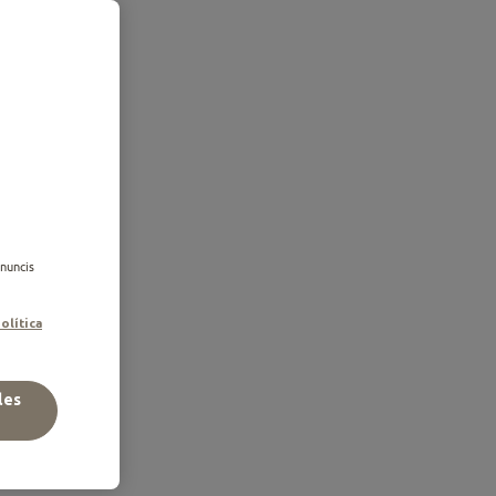
gat
anuncis
tades a les
olítica
les