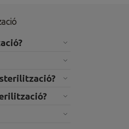
zació
zació?
terilització?
rilització?