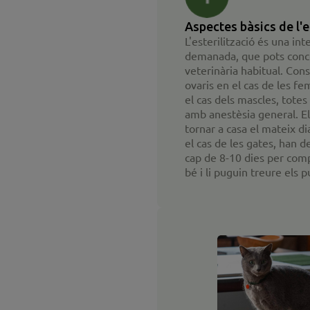
Aspectes bàsics de l'e
L'esterilització és una in
demanada, que pots concer
veterinària habitual. Cons
ovaris en el cas de les fem
el cas dels mascles, tote
amb anestèsia general. E
tornar a casa el mateix dia
el cas de les gates, han de 
cap de 8-10 dies per comp
bé i li puguin treure els p