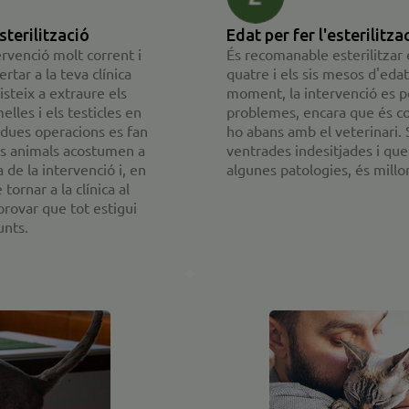
sterilització
Edat per fer l'esterilitza
tervenció molt corrent i
És recomanable esterilitzar 
tar a la teva clínica
quatre i els sis mesos d'edat
isteix a extraure els
moment, la intervenció es p
elles i els testicles en
problemes, encara que és co
s dues operacions es fan
ho abans amb el veterinari. 
ls animals acostumen a
ventrades indesitjades i que
 de la intervenció i, en
algunes patologies, és millo
tornar a la clínica al
rovar que tot estigui
unts.