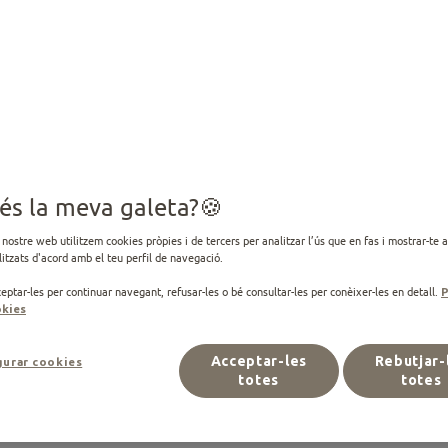
ngues cura del teu 
esterilitzat
és la meva galeta?
 nostre web utilitzem cookies pròpies i de tercers per analitzar l’ús que en fas i mostrar-te 
itzats d'acord amb el teu perfil de navegació.
rilitzats, receptes amb ingredients d'alta qualitat i adap
nutricionals del teu gat esterilitzat.
eptar-les per continuar navegant, refusar-les o bé consultar-les per conèixer-les en detall.
P
kies
Veure productes
Acceptar-les
Rebutjar-
gurar cookies
totes
totes