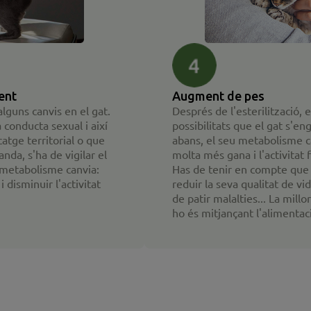
ent
Augment de pes
alguns canvis en el gat.
Després de l'esterilització, e
 conducta sexual i així
possibilitats que el gat s'e
tge territorial o que
abans, el seu metabolisme ca
anda, s'ha de vigilar el
molta més gana i l'activitat f
u metabolisme canvia:
Has de tenir en compte que 
 disminuir l'activitat
reduir la seva qualitat de vi
de patir malalties... La mill
ho és mitjançant l'alimentació 