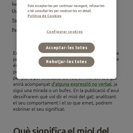
Índice
Pots acceptar-les per continuar navegant, refusar-les
Què significa el miol del gat?
o bé consultar-les per conèixer-les en detall.
Política de Cookies
Tipus de miol de gat
Per què miola el teu gat?
Configurar cookies
Acceptar-les totes
Encara que ho sembli, normalment el gat no miola
per comunicar-se amb altres gats. El més probable
Rebutjar-les totes
és que el teu gat utilitzi aquest so, com d’altres,
per cridar la teva atenció, ja sigui per necessitat,
per por o per excitació. De fet, el miol del teu gat
anirà acompanyat
d’alguna expressió no verbal
, ja
sigui una mirada o un bufec. En la publicació d’avui
desxifrarem què vol dir el miol del gat; analitzant
el seu comportament i el so que emet, podrem
esbrinar el seu significat.
Què significa el miol del