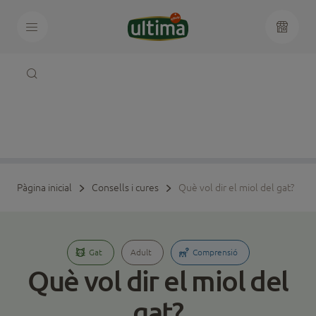
Pàgina inicial
Consells i cures
Què vol dir el miol del gat?
Gat
Adult
Comprensió
Què vol dir el miol del
gat?