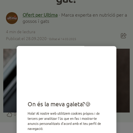
Ofert per Ultima
· Marca experta en nutrició per a
gossos i gats
4
min de lectura
Publicat el 28.09.2020 ·
Editat el 14.03.2025
On és la meva galeta?
0
Hola! Al nostre web utilitzem cookies pròpies i de
tercers per analitzar l’ús que en fas i mostrar-te
anuncis personalitzats d'acord amb el teu perfil de
navegació.