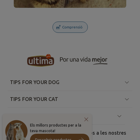
Comprensió
TIPS FOR YOUR DOG
TIPS FOR YOUR CAT
SOBRE ULTIMA
Els millors productes per a la
teva mascota!
Comparteix les teves millors fotos a les nostres
xarxes!
Descobrir productes