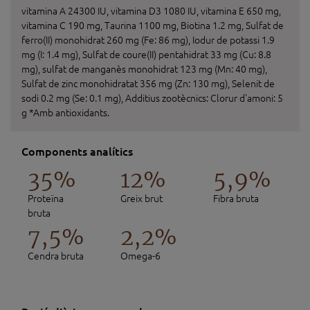
vitamina A 24300 IU, vitamina D3 1080 IU, vitamina E 650 mg,
vitamina C 190 mg, Taurina 1100 mg, Biotina 1.2 mg, Sulfat de
ferro(II) monohidrat 260 mg (Fe: 86 mg), Iodur de potassi 1.9
mg (I: 1.4 mg), Sulfat de coure(II) pentahidrat 33 mg (Cu: 8.8
mg), sulfat de manganès monohidrat 123 mg (Mn: 40 mg),
Sulfat de zinc monohidratat 356 mg (Zn: 130 mg), Selenit de
sodi 0.2 mg (Se: 0.1 mg), Additius zootècnics: Clorur d'amoni: 5
g *Amb antioxidants.
Components analítics
35%
12%
5,9%
Proteïna
Greix brut
Fibra bruta
bruta
7,5%
2,2%
Cendra bruta
Omega-6