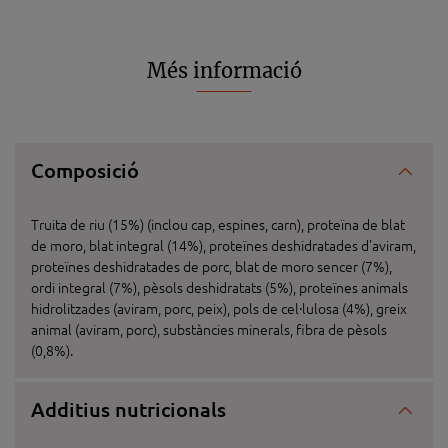
Més informació
Composició
Truita de riu (15%) (inclou cap, espines, carn), proteïna de blat
de moro, blat integral (14%), proteïnes deshidratades d'aviram,
proteïnes deshidratades de porc, blat de moro sencer (7%),
ordi integral (7%), pèsols deshidratats (5%), proteïnes animals
hidrolitzades (aviram, porc, peix), pols de cel·lulosa (4%), greix
animal (aviram, porc), substàncies minerals, fibra de pèsols
(0,8%).
Additius nutricionals