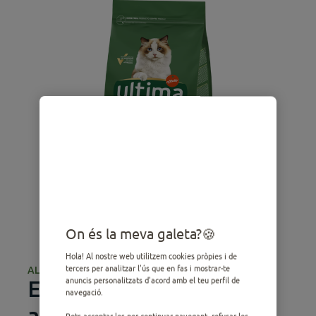
On és la meva galeta?
Hola! Al nostre web utilitzem cookies pròpies i de
tercers per analitzar l’ús que en fas i mostrar-te
ALIMENTACIÓ SEC
anuncis personalitzats d'acord amb el teu perfil de
Esterilitzat Boles de pèl
navegació.
amb Truita de riu
Pots acceptar-les per continuar navegant, refusar-les