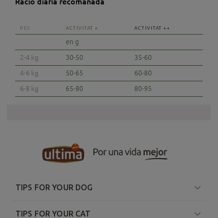
Ració diària recomanada
PES
ACTIVITAT +
ACTIVITAT ++
en g
2-4 kg
30-50
35-60
4-6 kg
50-65
60-80
6-8 kg
65-80
80-95
TIPS FOR YOUR DOG
TIPS FOR YOUR CAT