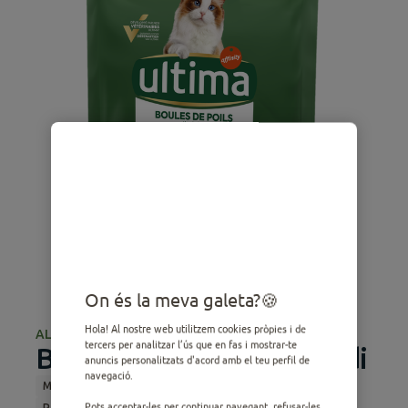
On és la meva galeta?
Hola! Al nostre web utilitzem cookies pròpies i de
ALIMENTACIÓ SEC
tercers per analitzar l’ús que en fas i mostrar-te
Boles de pèl amb Gall dindi
anuncis personalitzats d'acord amb el teu perfil de
navegació.
Mitjà
Adult
Alimentació sec
Esterilitzats
Pots acceptar-les per continuar navegant, refusar-les
Per les boles de pèl