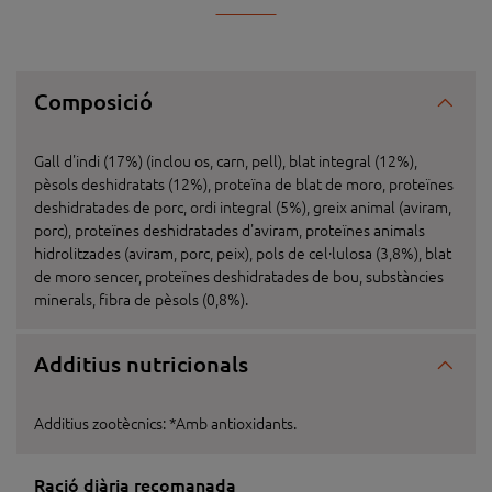
Composició
Gall d'indi (17%) (inclou os, carn, pell), blat integral (12%),
pèsols deshidratats (12%), proteïna de blat de moro, proteïnes
deshidratades de porc, ordi integral (5%), greix animal (aviram,
porc), proteïnes deshidratades d'aviram, proteïnes animals
hidrolitzades (aviram, porc, peix), pols de cel·lulosa (3,8%), blat
de moro sencer, proteïnes deshidratades de bou, substàncies
minerals, fibra de pèsols (0,8%).
Additius nutricionals
Additius zootècnics: *Amb antioxidants.
Ració diària recomanada