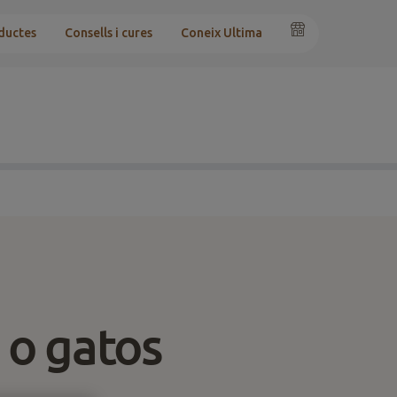
ductes
Consells i cures
Coneix Ultima
 o gatos