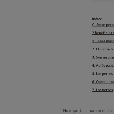
Índice
Cuántos perr
7 beneficios 
1. Tener mas
2. El contact
3. Son un gra
4. Adiós pant
5. Los perros
6. Cumplen un
7. Los perros
No importa la hora ni el día: