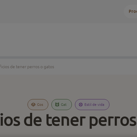
Pro
icios de tener perros o gatos
Gos
Gat
Estil de vida
ios de tener perros