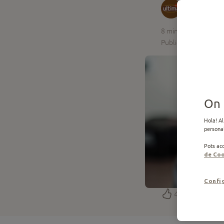
Ofert per
8
min de lectura
Publicat el 14.03.20
On 
Hola! Al
personal
Pots acc
de Coo
Confi
4