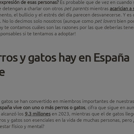
 expresión de esas personas?
Es probable que de vez en cuando 
e detengan a charlar con otros
pet parents
mientras
acarician a
to, el bullicio y el estrés del día parecen desvanecerse. Y es
. No lo decimos solo nosotros (aunque como
pet lovers
bien pod
oy te contamos cuáles son las razones por las que deberías tene
sponsables si te tentamos a adoptar!
ros y gatos hay en España
e
 y gatos se han convertido en miembros importantes de nuestras 
spaña vive con uno o más perros o gatos
, cifra que sigue en au
 alcanzó los
9,3 millones
en 2023, mientras que el de gatos lleg
ros y gatos son esenciales en la vida de muchas personas, pero
star físico y mental?