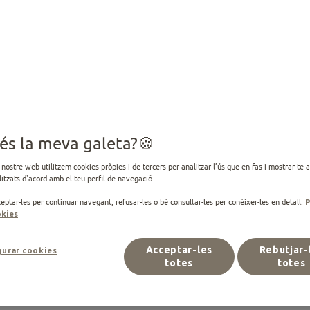
 Ultima
· Marca experta en nutrició per a gossos i gats
25 ·
Editat el 05.08.2025
és la meva galeta?
 nostre web utilitzem cookies pròpies i de tercers per analitzar l’ús que en fas i mostrar-te 
itzats d'acord amb el teu perfil de navegació.
eptar-les per continuar navegant, refusar-les o bé consultar-les per conèixer-les en detall.
P
kies
Acceptar-les
Rebutjar-
gurar cookies
totes
totes