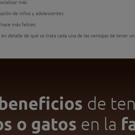
ocializar más
cación de niños y adolescentes
 hace más felices
 en detalle de qué se trata cada una de las ventajas de tener u