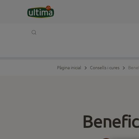
Pàgina inicial
Consells i cures
Benef
Benefic