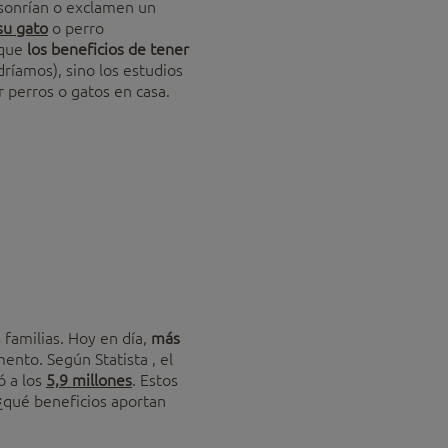
sonrían o exclamen un
 su gato
o perro
 que
los beneficios de tener
ríamos), sino los estudios
r perros o gatos en casa.
familias. Hoy en día,
más
mento. Según Statista , el
ó a los
5,9 millones
. Estos
 ¿qué beneficios aportan