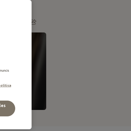
anuncis
olítica
les