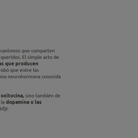
mecanismos que comparten
queridos. El simple acto de
cas que producen
obó que entre las
, una neurohormona conocida
.
oxitocina,
sino también de
 la
dopamina o las
sity
: