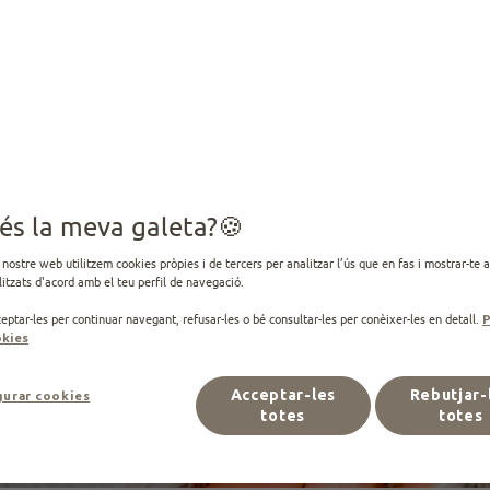
gatos
tjó Ríos
· Veterinari i director de la càtedra Fundació Affinity 
23 ·
Editat el 05.08.2025
és la meva galeta?
 nostre web utilitzem cookies pròpies i de tercers per analitzar l’ús que en fas i mostrar-te 
itzats d'acord amb el teu perfil de navegació.
eptar-les per continuar navegant, refusar-les o bé consultar-les per conèixer-les en detall.
P
kies
Acceptar-les
Rebutjar-
gurar cookies
totes
totes