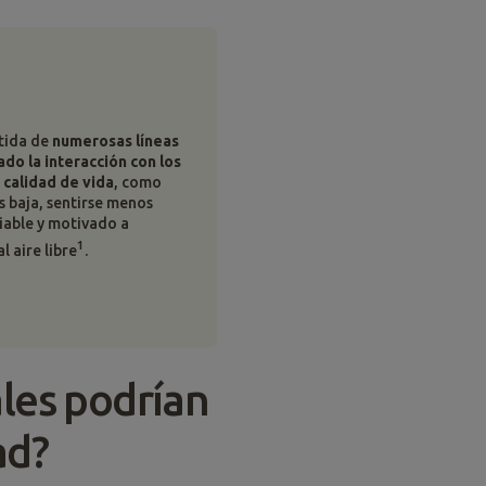
rtida de
numerosas líneas
do la interacción con los
 calidad de vida
, como
 baja, sentirse menos
iable y motivado a
1
l aire libre
.
les podrían
ad?