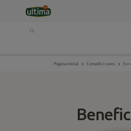
Pàgina inicial
Consells i cures
Bene
Benefic