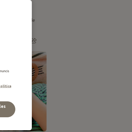
Animals i Salut de
anuncis
olítica
les