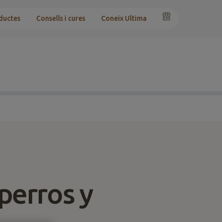
ductes
Consells i cures
Coneix Ultima
perros y