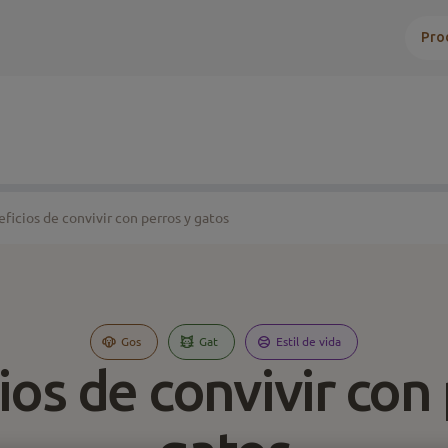
Pro
ficios de convivir con perros y gatos
Gos
Gat
Estil de vida
ios de convivir con 