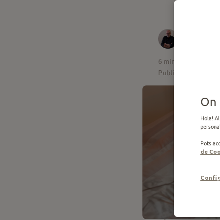
Jaume Fa
la UAB
6
min de lectura
Publicat el 15.09.20
On 
Hola! Al
personal
Pots acc
de Coo
Confi