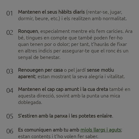
01
Mantenen el seus hàbits diaris
(rentar-se, jugar,
dormir, beure, etc.) i els realitzen amb normalitat.
02
Ronquen
, especialment mentre els fem carícies. Ara
bé, tingues en compte que també poden fer-ho
quan tenen por o dolor; per tant, t’hauràs de fixar
en altres indicis per assegurar-te que el ronc és un
senyal de benestar.
03
Renouegen per casa
o pel jardí
sense motiu
aparent
; estan mostrant la seva alegria i vitalitat.
04
Mantenen el cap cap amunt i la cua dreta
també en
aquesta direcció, sovint amb la punta una mica
doblegada.
05
S’estiren amb la panxa i les potetes enlaire
.
06
Es comuniquen amb tu amb
miols llargs i aguts
;
estan contents i t’ho volen fer saber.