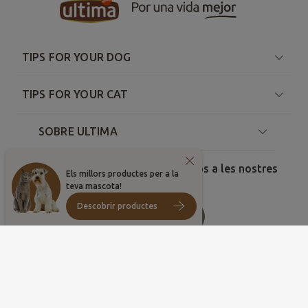
TIPS FOR YOUR DOG
TIPS FOR YOUR CAT
SOBRE ULTIMA
Comparteix les teves millors fotos a les nostres
Els millors productes per a la
xarxes!
teva mascota!
Descobrir productes
Pais
Idioma
©
2026
, Affinity Petcare. Tots els drets reservats
Condicions d'ús
Política de cookies
Configurar cookies