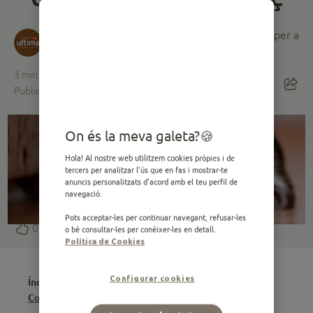
Ofert per Ultima
· Marca experta en nutrició per a
gossos i gats
3
min de lectura
Publicat el 28.09.2020 ·
Editat el 14.03.2025
On és la meva galeta?
Hola! Al nostre web utilitzem cookies pròpies i de
tercers per analitzar l’ús que en fas i mostrar-te
anuncis personalitzats d'acord amb el teu perfil de
navegació.
Pots acceptar-les per continuar navegant, refusar-les
0
o bé consultar-les per conèixer-les en detall.
Política de Cookies
Configurar cookies
Índice
Com puc saber si el meu gat és feliç?