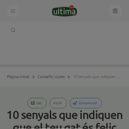
Pàgina inicial
Consells i cures
10 senyals que indiquen que el teu gat és feliç
Gat
Adult
Comprensió
10 senyals que indiquen
que el teu gat és feliç