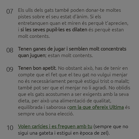
07
Els ulls dels gats també poden donar-te moltes
pistes sobre el seu estat d’ànim. Si els
entretanquen quan et miren és perquè t’aprecien,
i
si les seves pupil·les es dilaten
és perquè estan
molt contents.
08
Tenen ganes de jugar i semblen molt concentrats
quan juguen
; estan molt contents.
09
Tenen bon apetit
. No obstant això, has de tenir en
compte que el fet que el teu gat no vulgui menjar
no és necessàriament perquè estigui trist o malalt;
també pot ser que el menjar no li agradi. No oblidis
que els gats acostumen a ser exigents amb la seva
dieta, per això una alimentació de qualitat,
equilibrada i saborosa c
om la que ofereix Ultima
és
sempre una bona elecció.
10
Volen carícies i es freguen amb tu
(sempre que no
sigui una gateta i estigui en època de zel).