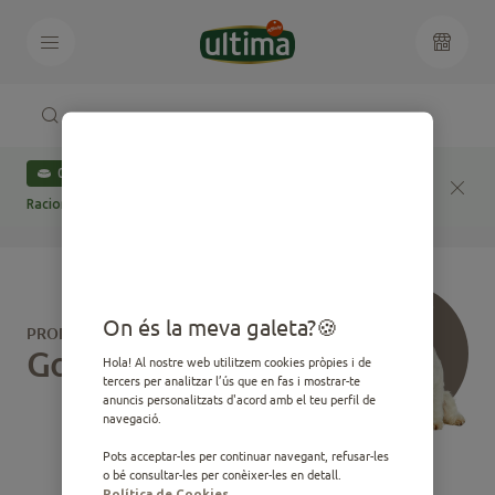
Juntos con
0
Raciones diarias donadas a protectoras desde 2023
On és la meva galeta?
PRODUCTES PER AL TEU
Gos o Gat
Hola! Al nostre web utilitzem cookies pròpies i de
tercers per analitzar l’ús que en fas i mostrar-te
anuncis personalitzats d'acord amb el teu perfil de
navegació.
Pots acceptar-les per continuar navegant, refusar-les
o bé consultar-les per conèixer-les en detall.
Política de Cookies