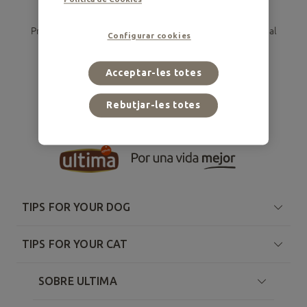
No hi ha resultats per a la teva cerca
Prova a seleccionar altres opcions de filtratge o accedeix al
Configurar cookies
contingut a través d'aquestes suggerències.
Gos
Gat
Veure tots el consells
Acceptar-les totes
Rebutjar-les totes
TIPS FOR YOUR DOG
TIPS FOR YOUR CAT
SOBRE ULTIMA