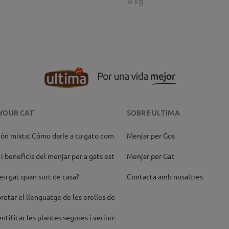
8 kg
 YOUR CAT
SOBRE ULTIMA
ón mixta: Cómo darle a tu gato comida h
Menjar per Gos
i beneficis del menjar per a gats este
Menjar per Gat
eu gat quan surt de casa?
Contacta amb nosaltres
retar el llenguatge de les orelles del
ntificar les plantes segures i verinos