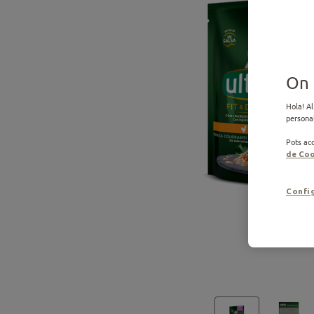
On 
Hola! Al
personal
Pots acc
de Coo
Confi