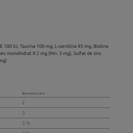
E 100 IU, Taurina 100 mg, L-carnitina 95 mg, Biotina
ès monohidrat 9.2 mg (Mn: 3 mg), Sulfat de zinc
mg)
Bossetes/dia
2
3
3 ½