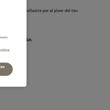
aborada amb pollastre per al plaer del teu
S:
anuncis
AT A LA BOTIGA:
olítica
les