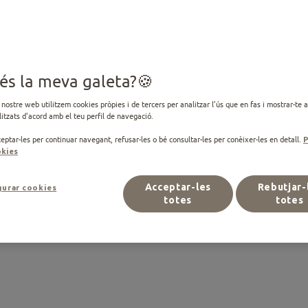
Una recepta deliciosa el
gat
FORMATOS DISPONIBLE
és la meva galeta?
0,09 Kg
 nostre web utilitzem cookies pròpies i de tercers per analitzar l’ús que en fas i mostrar-te 
CONSULTA DISPONIBILIT
itzats d'acord amb el teu perfil de navegació.
Selecciona botiga
eptar-les per continuar navegant, refusar-les o bé consultar-les per conèixer-les en detall.
P
Comprar
kies
Acceptar-les
Rebutjar-
gurar cookies
totes
totes