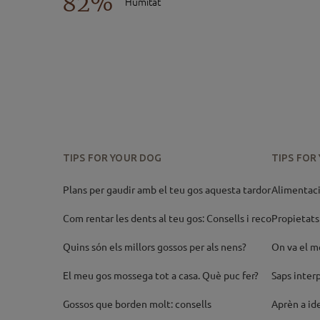
82%
Humitat
TIPS FOR YOUR DOG
TIPS FOR
Plans per gaudir amb el teu gos aquesta tardor
Alimentaci
Com rentar les dents al teu gos: Consells i recom
Propietats 
Quins són els millors gossos per als nens?
On va el m
El meu gos mossega tot a casa. Què puc fer?
Saps interp
Gossos que borden molt: consells
Aprèn a ide