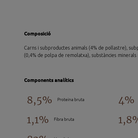
Composició
Carns i subproductes animals (4% de pollastre), sub
(0,4% de polpa de remolatxa), substàncies minerals i
Components analítics
8,5%
4%
Proteïna bruta
1,1%
1,8
Fibra bruta