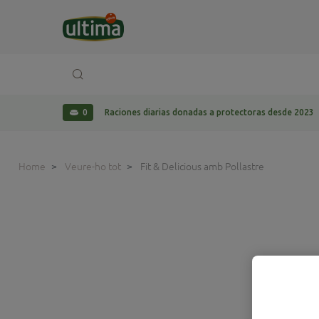
0
Raciones diarias donadas a protectoras desde 2023
Home
Veure-ho tot
Fit & Delicious amb Pollastre