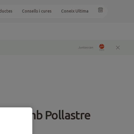
ductes
Consells i cures
Coneix Ultima
Juntos con
cious amb Pollastre
Esterilitzats