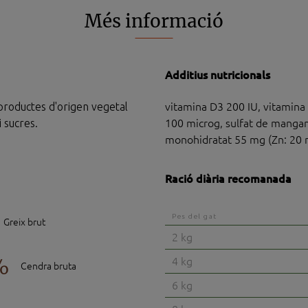
Més informació
Additius nutricionals
productes d'origen vegetal
vitamina D3 200 IU, vitamina 
 sucres.
100 microg, sulfat de mangan
monohidratat 55 mg (Zn: 20 
Ració diària recomanada
Pes del gat
Greix brut
2 kg
4 kg
%
Cendra bruta
6 kg