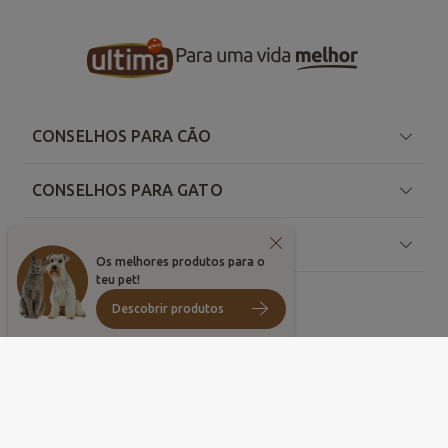
CONSELHOS PARA CÃO
CONSELHOS PARA GATO
SOBRE ULTIMA
Os melhores produtos para o
teu pet!
Descobrir produtos
País
©
2026
, Affinity Petcare. Todos os direitos reservados
Condições de utilização
Política de cookies
Configuração de cookies