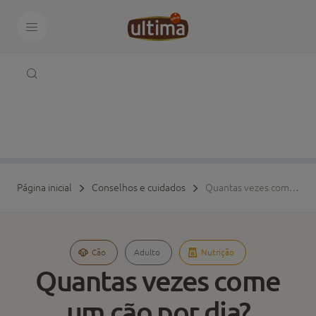
Página inicial
Conselhos e cuidados
Quantas vezes come um cão por dia?
Cão
Adulto
Nutrição
Quantas vezes come
um cão por dia?