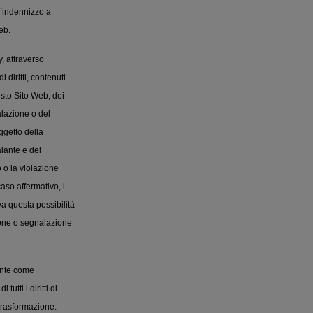
d’indennizzo a
eb.
y, attraverso
 diritti, contenuti
sto Sito Web, dei
lazione o del
ggetto della
lante e del
o o la violazione
so affermativo, i
lva questa possibilità
zione o segnalazione
ente come
tti i diritti di
 trasformazione.