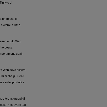
inity o di
facendo uso di
vvero i diritti di
 presente Sito Web
 che possa
mportamenti quali,
 Sito Web deve essere
ar sì che gli utenti
ia e dei prodotti e
at, forum, gruppi di
l caso, rimuovere dal