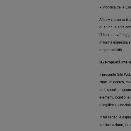
● Modifica delle Co
Affinity si riserva 
qualunque altra cond
l’Utente dovrà legg
in forma espressa e 
responsabilità.
III.- Proprietà Intell
Il presente Sito Web 
clinici/di ricerca, m
dati, suoni, program
elementi, logotipi e i
o legittima licenziata
In tal senso, è espr
trasformazione, la c