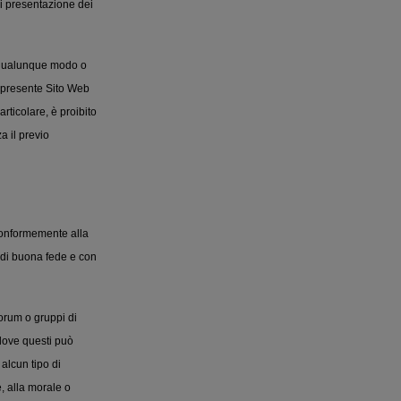
 di presentazione dei
n qualunque modo o
l presente Sito Web
articolare, è proibito
a il previo
conformemente alla
o di buona fede e con
forum o gruppi di
o dove questi può
alcun tipo di
, alla morale o