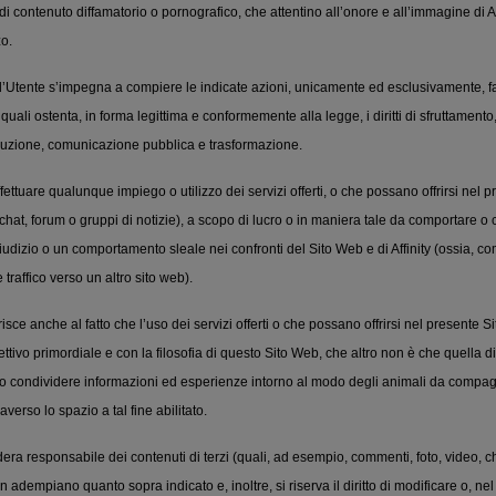
di contenuto diffamatorio o pornografico, che attentino all’onore e all’immagine di Aff
o.
l’Utente s’impegna a compiere le indicate azioni, unicamente ed esclusivamente, 
 quali ostenta, in forma legittima e conformemente alla legge, i diritti di sfruttamento, o
ibuzione, comunicazione pubblica e trasformazione.
effettuare qualunque impiego o utilizzo dei servizi offerti, o che possano offrirsi nel
chat, forum o gruppi di notizie), a scopo di lucro o in maniera tale da comportare o
dizio o un comportamento sleale nei confronti del Sito Web e di Affinity (ossia, co
traffico verso un altro sito web).
risce anche al fatto che l’uso dei servizi offerti o che possano offrirsi nel presente
ttivo primordiale e con la filosofia di questo Sito Web, che altro non è che quella di f
o condividere informazioni ed esperienze intorno al modo degli animali da compagn
traverso lo spazio a tal fine abilitato.
idera responsabile dei contenuti di terzi (quali, ad esempio, commenti, foto, video, ch
n adempiano quanto sopra indicato e, inoltre, si riserva il diritto di modificare o, ne