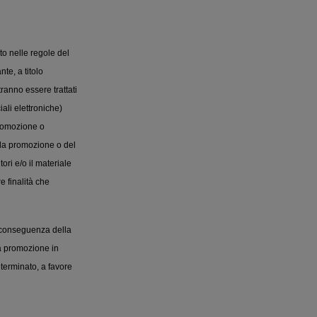
to nelle regole del
te, a titolo
ranno essere trattati
ali elettroniche)
 promozione o
ella promozione o del
ori e/o il materiale
e finalità che
e conseguenza della
a promozione in
terminato, a favore