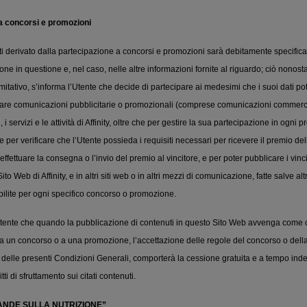
 a concorsi e promozioni
ati derivato dalla partecipazione a concorsi e promozioni sarà debitamente specifica
e in questione e, nel caso, nelle altre informazioni fornite al riguardo; ciò nonostan
mitativo, s’informa l’Utente che decide di partecipare ai medesimi che i suoi dati pot
nviare comunicazioni pubblicitarie o promozionali (comprese comunicazioni commerci
i, i servizi e le attività di Affinity, oltre che per gestire la sua partecipazione in ogni
e per verificare che l’Utente possieda i requisiti necessari per ricevere il premio d
ffettuare la consegna o l’invio del premio al vincitore, e per poter pubblicare i vincit
to Web di Affinity, e in altri siti web o in altri mezzi di comunicazione, fatte salve altr
ilite per ogni specifico concorso o promozione.
l’Utente che quando la pubblicazione di contenuti in questo Sito Web avvenga com
a un concorso o a una promozione, l’accettazione delle regole del concorso o dell
 delle presenti Condizioni Generali, comporterà la cessione gratuita e a tempo inde
diritti di sfruttamento sui citati contenuti.
MANDE SULLA NUTRIZIONE”