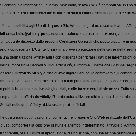
li contenuti o informazioni in forma immediata, senza che ciò comporti alcun tipo 
esponsabile della pubblicazione di tali contenuti o informazioni nel presente Sito W
y offre la possibilità agli Utenti di questo Sito Web di segnalare e comunicare a Affinit
elettronica
hello@affinity-petcare.com
, qualunque abuso, controversia, violazione di
rari a quanto disposto dalle presenti Condizioni Generali che possa apparire in que
ngano a conoscenza. L’Utente fornirà una breve spiegazione delle cause della segna
 una segnalazione, Affinity agirà con diligenza per ritirare i dati o le informazioni o
erne impossibile l’accesso. Riguardo a ciò, si informa l’Utente che i dati del segna
sere utilizzati da Affinity al fine di investigare l’abuso, la controversia, il contenut
dere se deve essere comunicato alle autorità pubbliche competenti, cedendosi, in ca
rità pubbliche amministrative e/o giudiziali, e alle forze o corpi di sicurezza. Fatta sa
egnalazione offerta da Affinity, l’Utente potrà utilizzare altri sistema di comunica
ociali nelle quali Affinity abbia creato profili ufficiali.
 che qualunque pubblicazione di contenuti nel presente Sito Web realizzato dall’Ut
so, comporterà la cessione gratuita e a tempo indeterminato, a favore di Affinity, di tu
ti contenuti, ossia, i diritti di riproduzione, distribuzione, comunicazione pubblica e