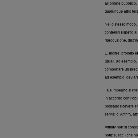
all’ordine pubblico, 
qualunque altro terz
Nello stesso modo, 
contenuti rispetto ai
riproduzione, distr
È, inoltre, proibito 
(quali, ad esempio, 
comportare un pregiu
ad esempio, deviare 
Tale impegno si rife
in accordo con l’obie
possano ricevere e/
servizi di Affinity, at
Affinity non si cons
notizie, ecc.) che no