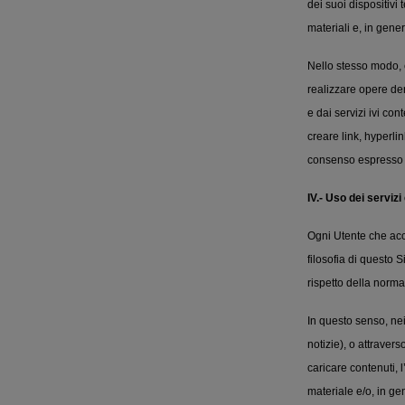
dei suoi dispositivi 
materiali e, in gen
Nello stesso modo, 
realizzare opere de
e dai servizi ivi con
creare link, hyperlin
consenso espresso di
IV.- Uso dei servizi
Ogni Utente che acc
filosofia di questo 
rispetto della norma
In questo senso, nei
notizie), o attravers
caricare contenuti, 
materiale e/o, in ge