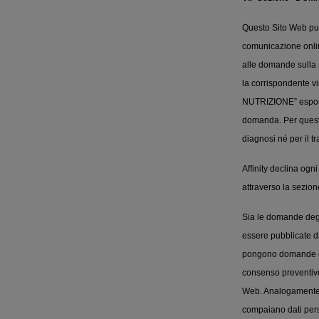
Questo Sito Web pu
comunicazione online
alle domande sulla n
la corrispondente v
NUTRIZIONE” espongo
domanda. Per questo,
diagnosi né per il tr
Affinity declina ogni
attraverso la sez
Sia le domande degl
essere pubblicate da 
pongono domande che 
consenso preventivo 
Web. Analogamente, 
compaiano dati perso