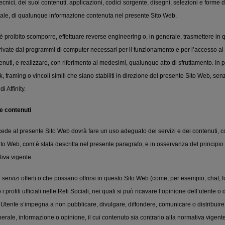
tecnici, dei suoi contenuti, applicazioni, codici sorgente, disegni, selezioni e forme
erale, di qualunque informazione contenuta nel presente Sito Web.
è proibito scomporre, effettuare reverse engineering o, in generale, trasmettere i
rivate dai programmi di computer necessari per il funzionamento e per l’accesso a
tenuti, e realizzare, con riferimento ai medesimi, qualunque atto di sfruttamento. In p
k, framing o vincoli simili che siano stabiliti in direzione del presente Sito Web, senz
 Affinity.
 e contenuti
ede al presente Sito Web dovrà fare un uso adeguato dei servizi e dei contenuti, 
Sito Web, com’è stata descritta nel presente paragrafo, e in osservanza del principi
tiva vigente.
 servizi offerti o che possano offrirsi in questo Sito Web (come, per esempio, chat, 
o i profili ufficiali nelle Reti Sociali, nei quali si può ricavare l’opinione dell’utente 
l’Utente s’impegna a non pubblicare, divulgare, diffondere, comunicare o distribuire 
nerale, informazione o opinione, il cui contenuto sia contrario alla normativa vigente