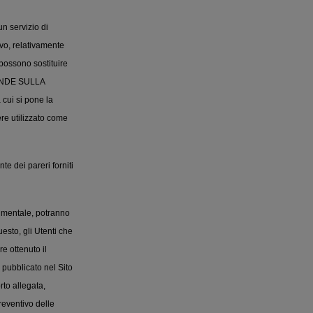
 servizio di
ivo, relativamente
 possono sostituire
OMANDE SULLA
cui si pone la
re utilizzato come
te dei pareri forniti
umentale, potranno
uesto, gli Utenti che
e ottenuto il
 pubblicato nel Sito
to allegata,
reventivo delle