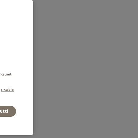
mostrarti
.
Cookie
y mette a
, piena e senza
tutti
 l’Utente accede al
ui stabilite, dovrà