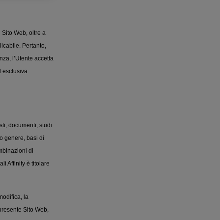
 Sito Web, oltre a
icabile. Pertanto,
za, l’Utente accetta
d esclusiva
sti, documenti, studi
ro genere, basi di
mbinazioni di
i Affinity è titolare
odifica, la
 presente Sito Web,