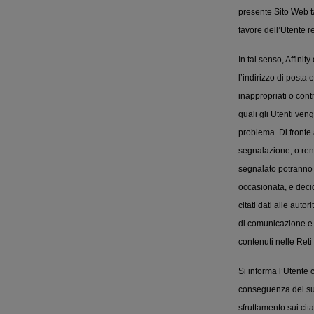
presente Sito Web ta
favore dell’Utente r
In tal senso, Affinit
l’indirizzo di posta 
inappropriati o cont
quali gli Utenti ve
problema. Di fronte a
segnalazione, o rend
segnalato potranno es
occasionata, e deci
citati dati alle auto
di comunicazione e s
contenuti nelle Reti S
Si informa l’Utente
conseguenza del suo u
sfruttamento sui cita