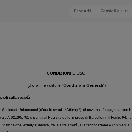
Prodotti
Consigli e cura
CONDIZIONI D’USO
(d’ora in avanti, le “
Condizioni Generali
”)
nerali sulla società
A., Sociedad Unipersonal (d’ora in avanti,
“Affinity”
), di nazionalità spagnola, con
scale A-62.295.761 e iscritta al Registro delle Imprese di Barcellona al Foglio 94, 
 iscrizione. Affinity si dedica, tra le altre attività, alla fabbricazione e commercial