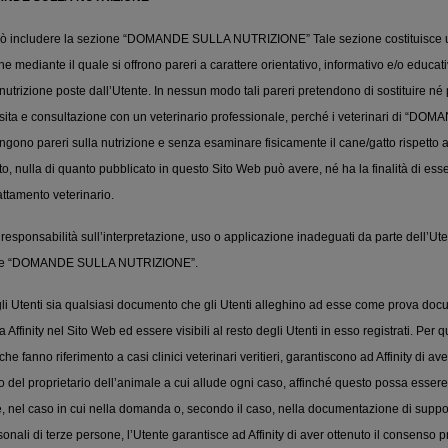
ò includere la sezione “DOMANDE SULLA NUTRIZIONE” Tale sezione costituisce un
 mediante il quale si offrono pareri a carattere orientativo, informativo e/o educat
utrizione poste dall’Utente. In nessun modo tali pareri pretendono di sostituire né
isita e consultazione con un veterinario professionale, perché i veterinari di “D
no pareri sulla nutrizione e senza esaminare fisicamente il cane/gatto rispetto a 
 nulla di quanto pubblicato in questo Sito Web può avere, né ha la finalità di esse
attamento veterinario.
 responsabilità sull’interpretazione, uso o applicazione inadeguati da parte dell’Uten
ione “DOMANDE SULLA NUTRIZIONE”.
i Utenti sia qualsiasi documento che gli Utenti alleghino ad esse come prova doc
Affinity nel Sito Web ed essere visibili al resto degli Utenti in esso registrati. Per q
fanno riferimento a casi clinici veterinari veritieri, garantiscono ad Affinity di aver
del proprietario dell’animale a cui allude ogni caso, affinché questo possa essere
nel caso in cui nella domanda o, secondo il caso, nella documentazione di suppor
nali di terze persone, l’Utente garantisce ad Affinity di aver ottenuto il consenso p