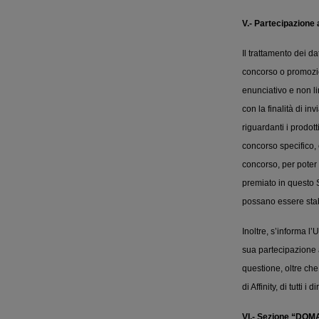
V.- Partecipazione
Il trattamento dei d
concorso o promozion
enunciativo e non li
con la finalità di i
riguardanti i prodott
concorso specifico, 
concorso, per poter e
premiato in questo Si
possano essere stab
Inoltre, s’informa 
sua partecipazione 
questione, oltre che
di Affinity, di tutti i 
VI.- Sezione “DO