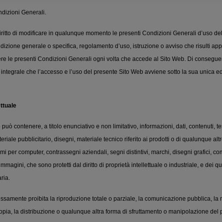
ndizioni Generali.
il diritto di modificare in qualunque momento le presenti Condizioni Generali d’uso del
izione generale o specifica, regolamento d’uso, istruzione o avviso che risulti appl
ere le presenti Condizioni Generali ogni volta che accede al Sito Web. Di conseguen
integrale che l’accesso e l’uso del presente Sito Web avviene sotto la sua unica e
ettuale
può contenere, a titolo enunciativo e non limitativo, informazioni, dati, contenuti, te
ateriale pubblicitario, disegni, materiale tecnico riferito ai prodotti o di qualunque alt
mi per computer, contrassegni aziendali, segni distintivi, marchi, disegni grafici, co
mmagini, che sono protetti dal diritto di proprietà intellettuale o industriale, e dei qual
ria.
essamente proibita la riproduzione totale o parziale, la comunicazione pubblica, la m
opia, la distribuzione o qualunque altra forma di sfruttamento o manipolazione del