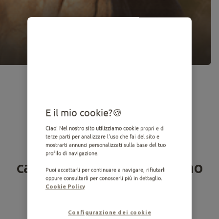
E il mio cookie?
Ciao! Nel nostro sito utilizziamo cookie propri e di
terze parti per analizzare l'uso che fai del sito e
Hai appena adottato un
mostrarti annunci personalizzati sulla base del tuo
profilo di navigazione.
cagnolino o è da pochissimo
Puoi accettarli per continuare a navigare, rifiutarli
oppure consultarli per conoscerli più in dettaglio.
che sta con te?
Cookie Policy
Ti diamo allora il benvenuto in questo viaggio
Configurazione dei cookie