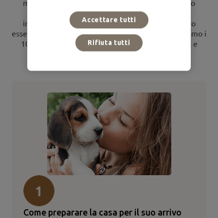
meraviglioso! Adottare un cucciolo è un momento
bellissimo che ti porterà felicità ed esperienze
Accettare tutti
indimenticabili, ma allo stesso tempo è necessario
essere attenti alle sue necessità. Per questo ti offriamo i
Rifiuta tutti
10 consigli affinché possa godere di una vita sana e
felice al tuo fianco. Iniziamo?
Come preparare la casa per il suo arrivo