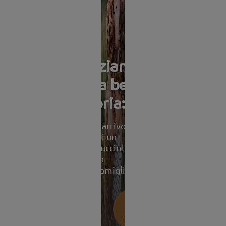
Iniziando
una bella
storia:
L'arrivo
di un
cucciolo
in
famiglia
Trova il
suo
prodotto