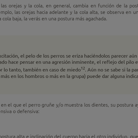
las orejas y la cola, en general, cambia en función de la po
mplo, las orejas hacia adelante y la cola alta, se observa en 
la cola baja, la verás en una postura más agachada.
xcitación, el pelo de los perros se eriza haciéndolos parecer a
ado hace pensar en una agresión inminente, el reflejo del pilo e
12
r lo tanto, también en caso de miedo
. Aún no se sabe si la pa
ir, más en los hombros o más en la grupa) puede dar alguna indic
en el que el perro gruñe y/o muestra los dientes, su postura ay
nsiva o defensiva:
ostura alta e inclinación del cuerpo hacia el otro individuo, q