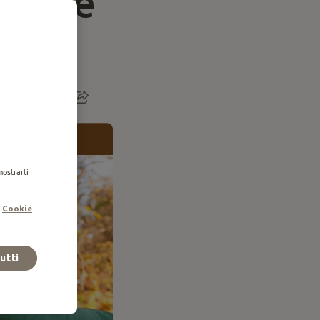
o cane
mostrarti
.
Cookie
tutti