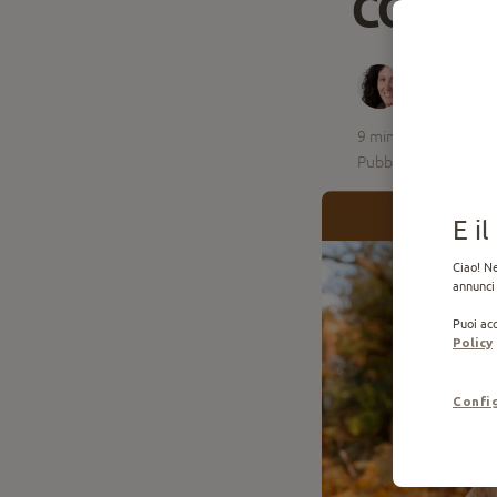
corpo
Gabriella
9
min
Pubblicato il 19.03.
E i
Ciao! Ne
annunci 
Puoi acc
Policy
Confi