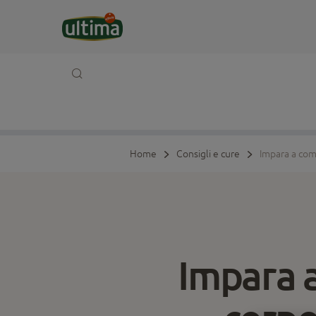
Home
Consigli e cure
Impara a comp
Impara 