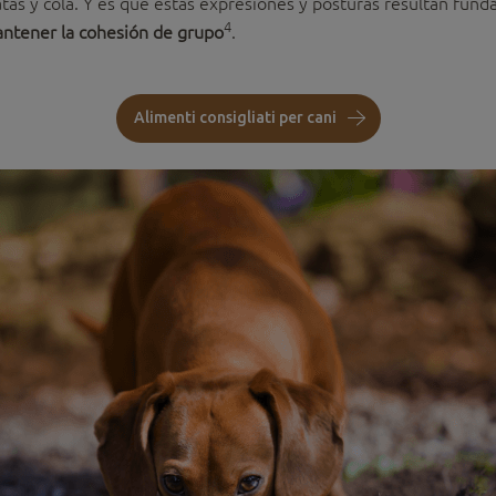
patas y cola. Y es que estas expresiones y posturas resultan fu
4
mantener la cohesión de grupo
.
Alimenti consigliati per cani