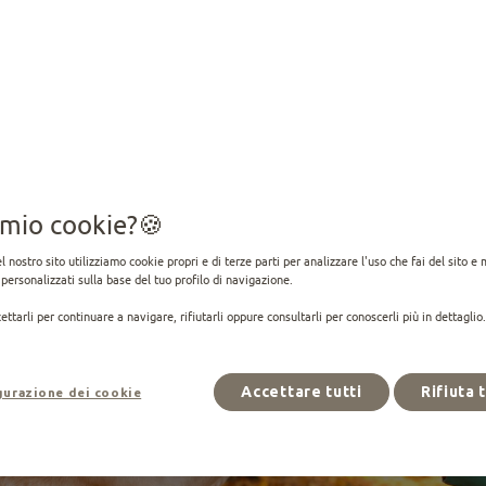
reo e i gesti del tu
 Tami
· Dottorato di Ricerca in Medicina Veterinaria
2025 ·
Modificato il 01.12.2025
l mio cookie?
l nostro sito utilizziamo cookie propri e di terze parti per analizzare l'uso che fai del sito e 
personalizzati sulla base del tuo profilo di navigazione.
ettarli per continuare a navigare, rifiutarli oppure consultarli per conoscerli più in dettaglio
Accettare tutti
Rifiuta 
gurazione dei cookie