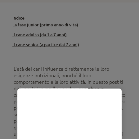
Indice
La fase junior (primo anno di vita)
Il cane adulto (da 1 a 7 anni)
Il cane senior (a partire dai 7 anni)
L'età dei cani influenza direttamente le loro
esigenze nutrizionali, nonché il loro
comportamento e la loro attività. In questo post ti
diciamo tutto quello che devi prendere in
considerazione in ogni fase della vita del tuo amico
peloso: cucciolo, adulto e anziano. Oggi, la maggior
parte dei cani domestici vive tra i 10 e i 14 anni. A
seconda della razza, e dell'individuo stesso, alcuni
possono raggiungere anche i 16 anni o più. Sia la
genetica che le cure che ricevono dalla famiglia
umana influenzano direttamente le aspettative di