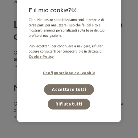
vita.
E il mio cookie?
Ciao! Nel nostro sito utilizziamo cookie propri e di
La fase junior (primo anno
terze parti per analizzare l'uso che fai del sito e
mostrarti annunci personalizzati sulla base del tuo
di vita)
profilo di navigazione.
Puoi accettarli per continuare a navigare, rifiutarli
oppure consultarli per conoscerli più in dettaglio.
Questa fase dell'età dei cani comprende il primo
Cookie Policy
anno di vita ed è la più importante in termini di
sviluppo fisico e mentale.
Configurazione dei cookie
Nutrizione
Accettare tutti
Qualsiasi carenza nutrizionale durante i primi mesi
Rifiuta tutti
di vita di un cane può portare a problemi
irreversibili in età adulta.