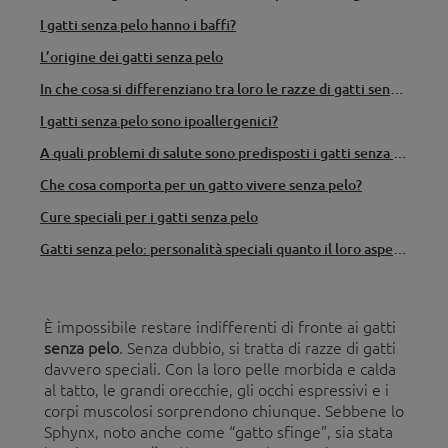
I gatti senza pelo hanno i baffi?
L’origine dei gatti senza pelo
In che cosa si differenziano tra loro le razze di gatti senza pelo?
I gatti senza pelo sono ipoallergenici?
A quali problemi di salute sono predisposti i gatti senza pelo?
Che cosa comporta per un gatto vivere senza pelo?
Cure speciali per i gatti senza pelo
Gatti senza pelo: personalità speciali quanto il loro aspetto
È impossibile restare indifferenti di fronte ai gatti
senza pelo
. Senza dubbio, si tratta di razze di gatti
davvero speciali. Con la loro pelle morbida e calda
al tatto, le grandi orecchie, gli occhi espressivi e i
corpi muscolosi sorprendono chiunque. Sebbene lo
Sphynx, noto anche come “gatto sfinge”, sia stata