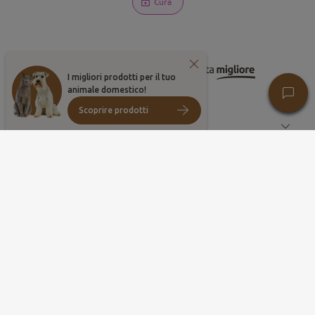
Cura
I migliori prodotti per il tuo
animale domestico!
Scoprire prodotti
CONSIGLI PER CANE
CONSIGLI PER GATTI
A PROPOSITO DI ULTIMA
RISORSE
Condividi le tue foto migliori sulle nostre reti!