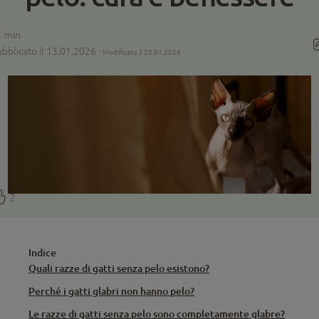
1
min
bblicato il 13.01.2026 ·
Modificato il 23.01.2026
2
Indice
Quali razze di gatti senza pelo esistono?
Perché i gatti glabri non hanno pelo?
Le razze di gatti senza pelo sono completamente glabre?