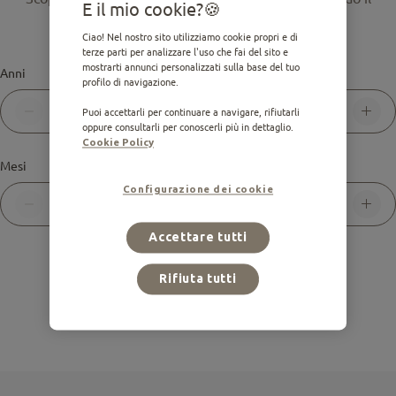
E il mio cookie?
nostro calcolatore
Ciao! Nel nostro sito utilizziamo cookie propri e di
terze parti per analizzare l'uso che fai del sito e
mostrarti annunci personalizzati sulla base del tuo
Anni
profilo di navigazione.
0
Puoi accettarli per continuare a navigare, rifiutarli
oppure consultarli per conoscerli più in dettaglio.
Cookie Policy
Mesi
Configurazione dei cookie
0
Accettare tutti
Rifiuta tutti
Calcola età