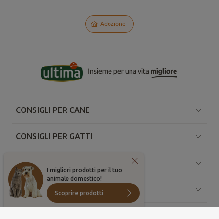
Adozione
CONSIGLI PER CANE
CONSIGLI PER GATTI
A PROPOSITO DI ULTIMA
I migliori prodotti per il tuo
animale domestico!
RISORSE
Scoprire prodotti