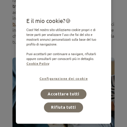
famiglie che richiedono
ambienti rilassati e
tranquilli
o semplicemente per chi desidera
adottare un cane senior e godere del suo amore
incondizionato. Una volta che il cane
si adatta alla
E il mio cookie?
tua casa
e all'ambiente, potrete essere molto felici
insieme. Vedrai che adottarlo sarà un atto d'amore
Ciao! Nel nostro sito utilizziamo cookie propri e di
terze parti per analizzare l'uso che fai del sito e
che cambierà non solo la vita del cane, ma anche la
mostrarti annunci personalizzati sulla base del tuo
tua.
profilo di navigazione.
Puoi accettarli per continuare a navigare, rifiutarli
oppure consultarli per conoscerli più in dettaglio.
Cookie Policy
Configurazione dei cookie
Accettare tutti
Rifiuta tutti