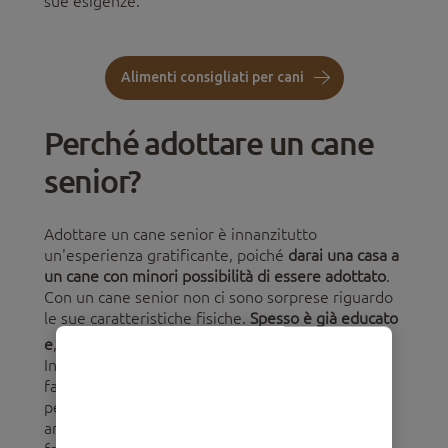
sue esigenze.
Alimenti consigliati per cani
Perché adottare un cane
senior?
Adottare un cane senior è innanzitutto
un'esperienza gratificante, poiché
darai una casa a
un cane con minori possibilità di essere adottato
.
Con un cane senior non ci sono sorprese riguardo
le sue caratteristiche fisiche.
Spesso è già educato
1
e
, generalmente, è più tranquillo di un
cucciolo
.
Inoltre, il suo temperamento è già definito, il che
facilita trovare un cane che si adatti
perfettamente a te e al tuo stile di vita. I cani
anziani possono essere una buona scelta per