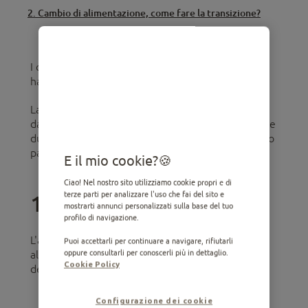
2. Cambio di alimentazione, come fare la transizione?
I cagnolini appena nati sono fragili e delicati e
hanno bisogno di molte cure.
La loro crescita corretta dipenderà in gran parte
dal fatto che abbia avuto una buona alimentazione
durante i suoi primi mesi di vita. Te la raccontiamo
passo passo qui di seguito:
E il mio cookie?
Ciao! Nel nostro sito utilizziamo cookie propri e di
terze parti per analizzare l'uso che fai del sito e
1. L'allattamento
mostrarti annunci personalizzati sulla base del tuo
profilo di navigazione.
L'allattamento materno è la forma di
Puoi accettarli per continuare a navigare, rifiutarli
oppure consultarli per conoscerli più in dettaglio.
alimentazione mediante cui il cucciolo si alimenta
Cookie Policy
del latte prodotto dalle mammelle della madre.
Configurazione dei cookie