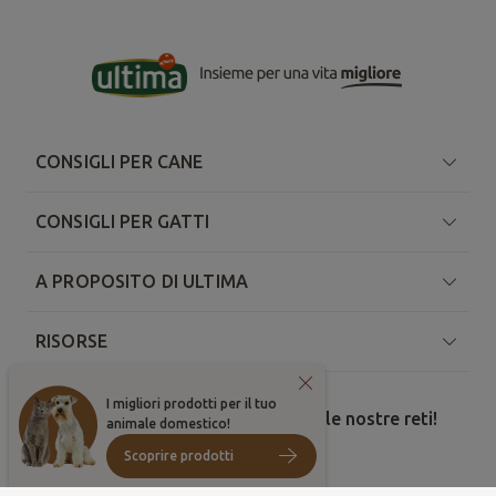
CONSIGLI PER CANE
CONSIGLI PER GATTI
A PROPOSITO DI ULTIMA
RISORSE
I migliori prodotti per il tuo
Condividi le tue foto migliori sulle nostre reti!
animale domestico!
Scoprire prodotti