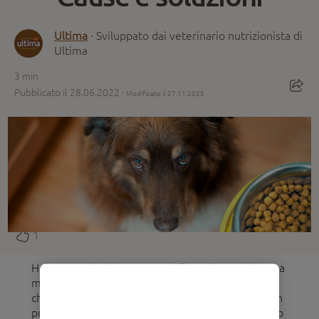
Ultima
· Sviluppato dai veterinario nutrizionista di
Ultima
3
min
Pubblicato il 28.06.2022 ·
Modificato il 27.11.2025
1
Hai notato che il tuo cane si rifiuta di mangiare? La
mancanza di appetito può essere il primo segno
che qualcosa non è del tutto a posto. Tuttavia non
preoccuparti prima del tempo: ora ti spiegheremo