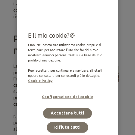
i vari motivi che possono causare questo
comportamento e ti daremo dei consigli su come
risolvere la situazione al più presto.
E il mio cookie?
Perché i cani smettono di
Ciao! Nel nostro sito utilizziamo cookie propri e di
mangiare?
terze parti per analizzare l'uso che fai del sito e
mostrarti annunci personalizzati sulla base del tuo
profilo di navigazione.
La mancanza di appetito nei cani
Puoi accettarli per continuare a navigare, rifiutarli
può manifestarsi per diversi motivi.
oppure consultarli per conoscerli più in dettaglio.
Fra quelli più frequenti figurano i
Cookie Policy
cambiamenti nella sua routine o del
suo ambiente circostante, possibili
Configurazione dei cookie
problemi di salute oppure anche dei
cambi nell’alimentazione
.
Accettare tutti
Non capita spesso che un cane
perda l’appetito da un giorno
Rifiuta tutti
all’altro (sappiamo quanto amino