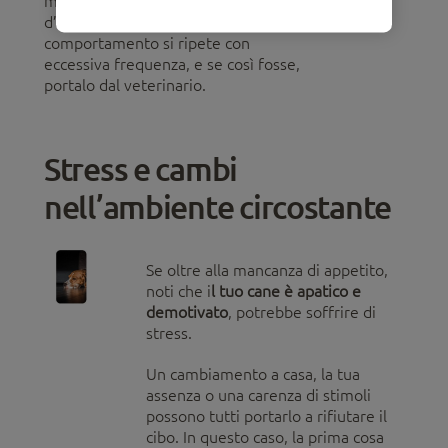
mangiare), per cui devi tenerlo
d’occhio per capire se il
comportamento si ripete con
eccessiva frequenza, e se così fosse,
portalo dal veterinario.
Stress e cambi
nell’ambiente circostante
Se oltre alla mancanza di appetito,
noti che i
l tuo cane è apatico e
demotivato
, potrebbe soffrire di
stress.
Un cambiamento a casa, la tua
assenza o una carenza di stimoli
possono tutti portarlo a rifiutare il
cibo. In questo caso, la prima cosa