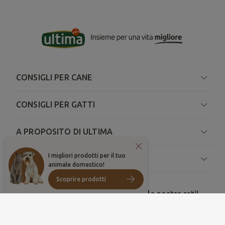
CONSIGLI PER CANE
CONSIGLI PER GATTI
A PROPOSITO DI ULTIMA
I migliori prodotti per il tuo
RISORSE
animale domestico!
Scoprire prodotti
Condividi le tue foto migliori sulle nostre reti!