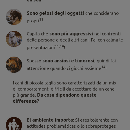
Sono gelosi degli oggetti
che considerano
11
propri
.
Capita che
sono più aggressivi
nei confronti
delle persone e degli altri cani. Fai con calma le
11,14
presentazioni
!
Spesso
sono ansiosi e timorosi
, quindi fai
14
attenzione quando ci giochi assieme
!
I cani di piccola taglia sono caratterizzati da un mix
di comportamenti difficili da accettare da un cane
più grande.
Da cosa dipendono queste
differenze?
El ambiente importa:
Si eres tolerante con
actitudes problemáticas o lo sobreproteges