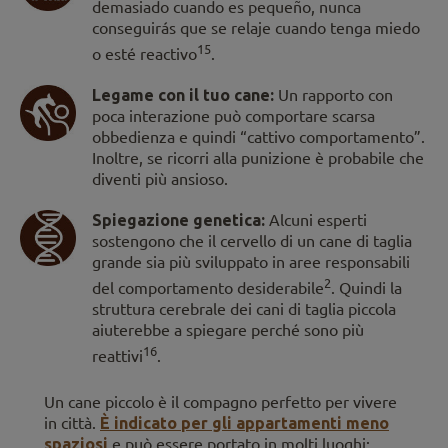
demasiado cuando es pequeño, nunca
conseguirás que se relaje cuando tenga miedo
15
o esté reactivo
.
Legame con il tuo cane:
Un rapporto con
poca interazione può comportare scarsa
obbedienza e quindi “cattivo comportamento”.
Inoltre, se ricorri alla punizione è probabile che
diventi più ansioso.
Spiegazione genetica:
Alcuni esperti
sostengono che il cervello di un cane di taglia
grande sia più sviluppato in aree responsabili
2
del comportamento desiderabile
. Quindi la
struttura cerebrale dei cani di taglia piccola
aiuterebbe a spiegare perché sono più
16
reattivi
.
Un cane piccolo è il compagno perfetto per vivere
in città.
È indicato per gli appartamenti meno
spaziosi
e può essere portato in molti luoghi: