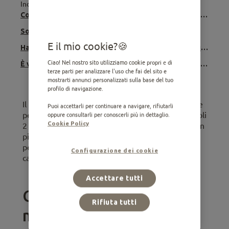
Indice
Come funziona il metabolismo dei cani di piccola taglia?
Sono più longevi dei cani di grande taglia?
E il mio cookie?
Hanno capacità cognitive diverse rispetto ai cani più grossi?
Ciao! Nel nostro sito utilizziamo cookie propri e di
È vero che i cani di taglia piccola sono più disubbidienti?
terze parti per analizzare l'uso che fai del sito e
mostrarti annunci personalizzati sulla base del tuo
profilo di navigazione.
Il cane è la specie più varia del mondo animale. Se
Puoi accettarli per continuare a navigare, rifiutarli
pensiamo ad esempio alla taglia, ci sono cani di soli
oppure consultarli per conoscerli più in dettaglio.
Cookie Policy
2 kili e altri che arrivano a pesare fino a 50 volte in
più! In questo articolo scoprirai quali sono le
peculiarità che rendono unico anche il più piccolo
Configurazione dei cookie
cane.
Accettare tutti
Come funziona il
Rifiuta tutti
metabolismo dei cani di