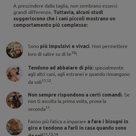
A prescindere dalla taglia, non sembrano esserci
grandi differenze.
Tuttavia, alcuni studi
suggeriscono che i cani piccoli mostrano un
comportamento più complesso:
Sono
più impulsivi e vivaci
. Non permettere
10
loro di salire su di te
!
Tendono ad abbaiare di più:
specialmente
agli altri cani, agli estranei e quando rimangono
11,12
da soli
.
Non sempre rispondono a certi comandi.
Se
non ti ascolta la prima volta, prova la
11
seconda
.
Fanno più fatica a imparare
a fare i bisogni in
giro e tendono a farli in casa quando sono
11,13,14
da soli
.