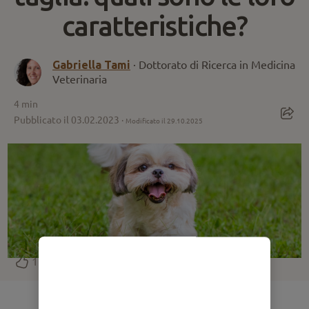
caratteristiche?
Gabriella Tami
· Dottorato di Ricerca in Medicina
Veterinaria
4
min
Pubblicato il 03.02.2023 ·
Modificato il 29.10.2025
1