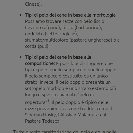
Cinese).
Tipi di pelo del cane in base alla morfologia
:
Possiamo trovare razze con pelo liscio
(levriero afgano), riccio (barboncino),
ondulato (setter inglese),
sfumato/multicolore (pastore ungherese) o a
corda (puli).
Tipi di pelo del cane in base alla
composizione
: È possibile distinguere due
tipi di pelo: quello semplice e quello doppio.
Il pelo semplice è costituito da un unico
strato. Invece, il pelo doppio presenta un
sottopelo morbido e uno strato esterno più
lungo e spesso chiamato “pelo di
1
copertura”
. Il pelo doppio è tipico delle
razze provenienti da zone fredde, come il
Siberian Husky, l’Alaskan Malamute e il
Pastore Tedesco.
Tutte queste caratteristiche del pelo e della pelle