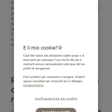
Di seguito troverete consigli e raccomandazioni
per rendere il momento del bagno il più piacevole
possibile. Risolveremo dubbi frequenti come, ad
esempio: come fare il bagno a un cane che non si
lascia lavare?, ogni quanto è bene fare il bagno a
un cane?, come fare il bagno a un cane a casa?.
Continua a leggere per scoprire come prenderti
cura del tuo compagno a quattro zampe nel
miglior modo possibile.
E il mio cookie?
Ciao! Nel nostro sito utilizziamo cookie propri e di
terze parti per analizzare l'uso che fai del sito e
Alimenti consigliati per cani
mostrarti annunci personalizzati sulla base del tuo
profilo di navigazione.
Prima di fare il bagno a un
Puoi accettarli per continuare a navigare, rifiutarli
oppure consultarli per conoscerli più in dettaglio.
Cookie Policy
cane: consigli da tenere a
mente
Configurazione dei cookie