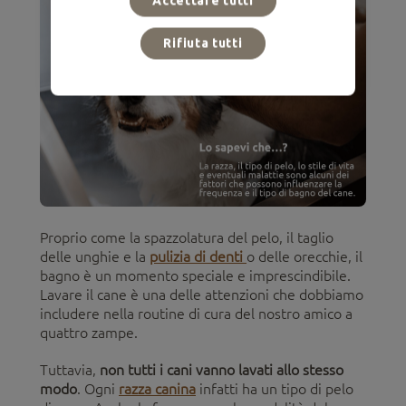
Accettare tutti
Rifiuta tutti
Proprio come la spazzolatura del pelo, il taglio
delle unghie e la
pulizia di denti
o delle orecchie, il
bagno è un momento speciale e imprescindibile.
Lavare il cane è una delle attenzioni che dobbiamo
includere nella routine di cura del nostro amico a
quattro zampe.
Tuttavia,
non tutti i cani vanno lavati allo stesso
modo
. Ogni
razza canina
infatti ha un tipo di pelo