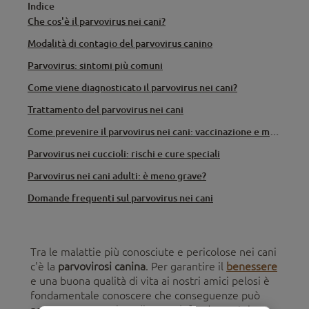
Indice
Che cos'è il parvovirus nei cani?
Modalità di contagio del parvovirus canino
Parvovirus: sintomi più comuni
Come viene diagnosticato il parvovirus nei cani?
Trattamento del parvovirus nei cani
Come prevenire il parvovirus nei cani: vaccinazione e misure igieniche
Parvovirus nei cuccioli: rischi e cure speciali
Parvovirus nei cani adulti: è meno grave?
Domande frequenti sul parvovirus nei cani
Tra le malattie più conosciute e pericolose nei cani
c'è la
parvovirosi canina
. Per garantire il
benessere
e una buona qualità di vita ai nostri amici pelosi è
fondamentale conoscere che conseguenze può