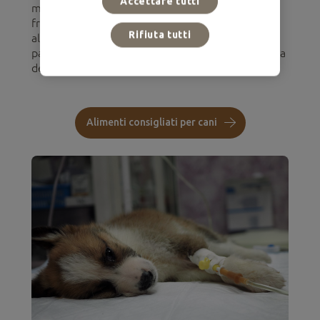
Accettare tutti
mantiene soprattutto nelle feci e negli ambienti
freddi, potendo persistere fino a 6 mesi
Rifiuta tutti
all'esterno. Pertanto, prevenire il contagio da
parvovirus nei cani è essenziale per prendersi cura
della loro salute.
Alimenti consigliati per cani