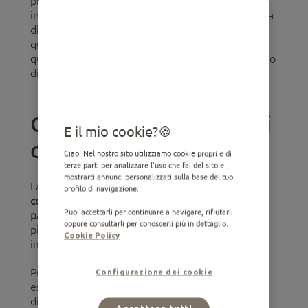
provocare. Ma, prima di tutto, è fondamentale
informarsi sugli strumenti di prevenzione a nostra
disposizione. In questo articolo troverai tutto
quello che devi sapere sul parvovirus nei cani,
quali sono i suoi sintomi e come evitare il contagio
di questa malattia.
Che cos'è il parvovirus nei
E il mio cookie?
cani?
Ciao! Nel nostro sito utilizziamo cookie propri e di
terze parti per analizzare l'uso che fai del sito e
mostrarti annunci personalizzati sulla base del tuo
La parvovirosi canina è una
malattia infettiva
profilo di navigazione.
contagiosa
causata da un virus chiamato
Puoi accettarli per continuare a navigare, rifiutarli
parvovirus
, in particolare il tipo 2. Il parvovirus è
oppure consultarli per conoscerli più in dettaglio.
più frequente nei
cuccioli
e negli animali
Cookie Policy
immunodepressi che nei cani adulti e sani.
Purtroppo, questo virus ha la particolarità di
Configurazione dei cookie
essere
molto resistente
, sia nell'apparato
digerente dei pazienti che nell'ambiente. Si