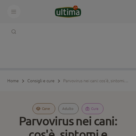
Home
Consigli e cure
Parvovirus nei cani: cos'è, sintomi e prevenzione
Cane
Adulto
Cura
Parvovirus nei cani:
cos'è, sintomi e