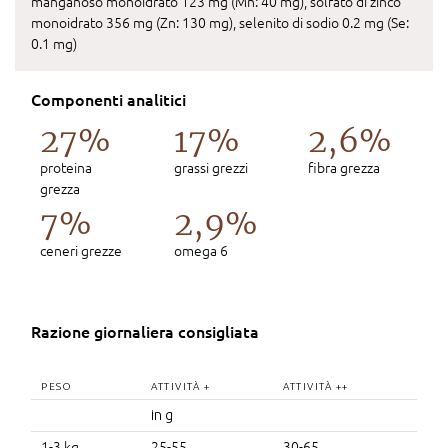
manganoso monoidrato 123 mg (Mn: 40 mg), solfato di zinco
monoidrato 356 mg (Zn: 130 mg), selenito di sodio 0.2 mg (Se:
0.1 mg)
Componenti analitici
27%
17%
2,6%
proteina
grassi grezzi
fibra grezza
grezza
7%
2,9%
ceneri grezze
omega 6
Razione giornaliera consigliata
PESO
ATTIVITÀ +
ATTIVITÀ ++
in g
1-3 kg
25-55
30-65