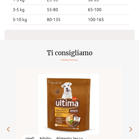
3-5 kg
55-80
65-100
5-10 kg
80-135
100-165
Ti consigliamo
small
Adulto
Alimento Secco
s